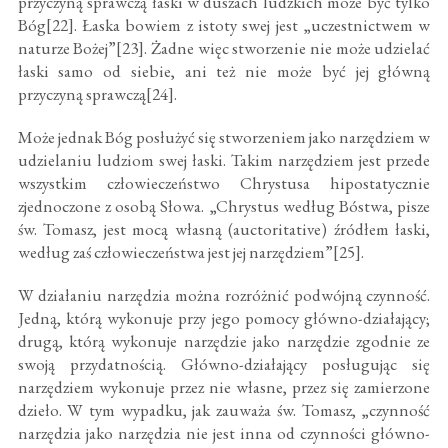
przyczyną sprawczą łaski w duszach ludzkich może być tylko
Bóg[22]. Łaska bowiem z istoty swej jest „uczestnictwem w
naturze Bożej”[23]. Żadne więc stworzenie nie może udzielać
łaski samo od siebie, ani też nie może być jej główną
przyczyną sprawczą[24].
Może jednak Bóg posłużyć się stworzeniem jako narzędziem w
udzielaniu ludziom swej łaski. Takim narzędziem jest przede
wszystkim człowieczeństwo Chrystusa hipostatycznie
zjednoczone z osobą Słowa. „Chrystus według Bóstwa, pisze
św. Tomasz, jest mocą własną (auctoritative) źródłem łaski,
według zaś człowieczeństwa jest jej narzędziem”[25].
W działaniu narzędzia można rozróżnić podwójną czynność.
Jedną, którą wykonuje przy jego pomocy główno-działający;
drugą, którą wykonuje narzędzie jako narzędzie zgodnie ze
swoją przydatnością. Główno-działający posługując się
narzędziem wykonuje przez nie własne, przez się zamierzone
dzieło. W tym wypadku, jak zauważa św. Tomasz, „czynność
narzędzia jako narzędzia nie jest inna od czynności główno-