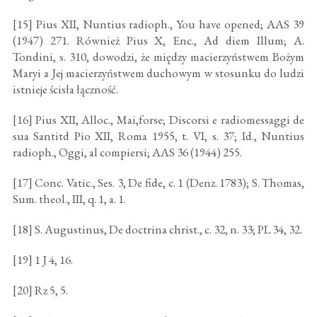
[15] Pius XII, Nuntius radioph., You have opened; AAS 39
(1947) 271. Również Pius X, Enc., Ad diem Illum; A.
Tondini, s. 310, dowodzi, że między macierzyństwem Bożym
Maryi a Jej macierzyństwem duchowym w stosunku do ludzi
istnieje ścisła łączność.
[16] Pius XII, Alloc., Mai,forse; Discorsi e radiomessaggi de
sua Santitd Pio XII, Roma 1955, t. VI, s. 37; Id., Nuntius
radioph., Oggi, al compiersi; AAS 36 (1944) 255.
[17] Conc. Vatic., Ses. 3, De fide, c. 1 (Denz. 1783); S. Thomas,
Sum. theol., III, q. 1, a. 1.
[18] S. Augustinus, De doctrina christ., c. 32, n. 33; PL 34, 32.
[19] 1 J 4, 16.
[20] Rz 5, 5.