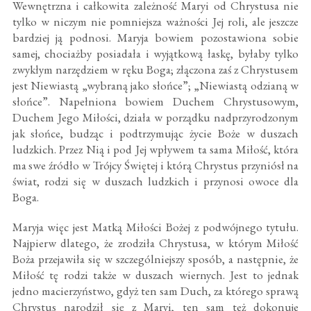
Wewnętrzna i całkowita zależność Maryi od Chrystusa nie
tylko w niczym nie pomniejsza ważności Jej roli, ale jeszcze
bardziej ją podnosi. Maryja bowiem pozostawiona sobie
samej, chociażby posiadała i wyjątkową łaskę, byłaby tylko
zwykłym narzędziem w ręku Boga; złączona zaś z Chrystusem
jest Niewiastą „wybraną jako słońce”; „Niewiastą odzianą w
słońce”. Napełniona bowiem Duchem Chrystusowym,
Duchem Jego Miłości, działa w porządku nadprzyrodzonym
jak słońce, budząc i podtrzymując życie Boże w duszach
ludzkich. Przez Nią i pod Jej wpływem ta sama Miłość, która
ma swe źródło w Trójcy Świętej i którą Chrystus przyniósł na
świat, rodzi się w duszach ludzkich i przynosi owoce dla
Boga.
Maryja więc jest Matką Miłości Bożej z podwójnego tytułu.
Najpierw dlatego, że zrodziła Chrystusa, w którym Miłość
Boża przejawiła się w szczególniejszy sposób, a następnie, że
Miłość tę rodzi także w duszach wiernych. Jest to jednak
jedno macierzyństwo, gdyż ten sam Duch, za którego sprawą
Chrystus narodził się z Maryi, ten sam też dokonuje