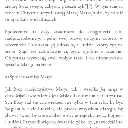
ziemię Syna swego, „abyśmy przezeń żyli”[7]. W tym samym
też celu Chrystus uczynił swoją Matkę Matką ludzi, by miłość
Bożą rodziła w ich duszach.
Społeczność ta dąży zasadniczo do osiągnięcia celu
nadprzyrodzonego i pełny swój rozwój osiągnie dopiero w
wieczności. Członkami jej jednak są ci ludzie, którzy żyją na
ziemi. Stąd też członkowie ci, żyjąc zgodnie z zasadami
Chrystusa wywierają swój wpływ także i na uformowanie
życia ludzkiego na ziemi.
a) Społeczna misja Maryi
Jak Boże macierzyństwo Maryi, tak i wszelka Jej misja w
chrześcijaństwie zależna jest ściśle od osoby i misji Chrystusa.
Syn Boży stał się człowiekiem nie tylko w tym celu, by być
Bogiem w ciele ludzkim, ale przede wszystkim dlatego, by
zbawić świat, by zaprowadzić nowy porządek między Bogiem
i ludźmi. Przyszedł więc na świat nie tylko, by „nawiedzić lud