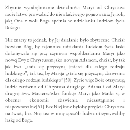
Zbytnie wyodrębnianie działalności Maryi od Chrystusa
może łatwo prowadzić do niewłaściwego pojmowania Jej roli,
jaką Ona z woli Boga spełnia w udzielaniu ludziom życia
Bożego.
Nie znaczy to jednak, by Jej działanie było zbyteczne. Chciał
bowiem Bóg, by tajemnica udzielania ludziom życia łaski
dokonywała się przy czynnym współdziałaniu Maryi jako
nowej Ewy z Chrystusem jako nowym Adamem; chciał, by tak
jak Ewa „stała się przyczyną śmierci dla całego rodzaju
ludzkiego”, tak też, by Maryja „stała się przyczyną zbawienia
dla całego rodzaju ludzkiego”[50]. Zycie więc Boże otrzymują
ludzie zarówno od Chrystusa drugiego Adama i od Maryi
drugiej Ewy. Macierzyńskie funkcje Maryi jako Matki są w
obecnej ekonomii zbawienia niezastąpione i
niepowtarzalne[51]. Bez Niej inne byłoby przyjście Chrystusa
na świat; bez Niej też w inny sposób ludzie otrzymywaliby
łaskę od Boga.