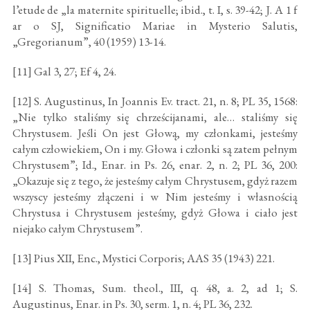
l’etude de „la maternite spirituelle; ibid., t. I, s. 39-42; J. A 1 f
ar o SJ, Significatio Mariae in Mysterio Salutis,
„Gregorianum”, 40 (1959) 13-14.
[11] Gal 3, 27; Ef 4, 24.
[12] S. Augustinus, In Joannis Ev. tract. 21, n. 8; PL 35, 1568:
„Nie tylko staliśmy się chrześcijanami, ale… staliśmy się
Chrystusem. Jeśli On jest Głową, my członkami, jesteśmy
całym człowiekiem, On i my. Głowa i członki są zatem pełnym
Chrystusem”; Id., Enar. in Ps. 26, enar. 2, n. 2; PL 36, 200:
„Okazuje się z tego, że jesteśmy całym Chrystusem, gdyż razem
wszyscy jesteśmy złączeni i w Nim jesteśmy i własnością
Chrystusa i Chrystusem jesteśmy, gdyż Głowa i ciało jest
niejako całym Chrystusem”.
[13] Pius XII, Enc., Mystici Corporis; AAS 35 (1943) 221.
[14] S. Thomas, Sum. theol., III, q. 48, a. 2, ad 1; S.
Augustinus, Enar. in Ps. 30, serm. 1, n. 4; PL 36, 232.