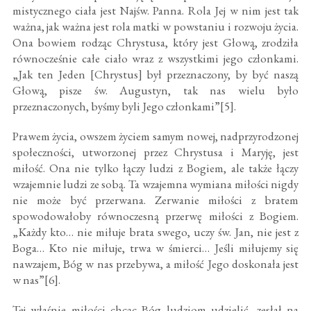
mistycznego ciała jest Najśw. Panna. Rola Jej w nim jest tak
ważna, jak ważna jest rola matki w powstaniu i rozwoju życia.
Ona bowiem rodząc Chrystusa, który jest Głową, zrodziła
równocześnie całe ciało wraz z wszystkimi jego członkami.
„Jak ten Jeden [Chrystus] był przeznaczony, by być naszą
Głową, pisze św. Augustyn, tak nas wielu było
przeznaczonych, byśmy byli Jego członkami”[5].
Prawem życia, owszem życiem samym nowej, nadprzyrodzonej
społeczności, utworzonej przez Chrystusa i Maryję, jest
miłość. Ona nie tylko łączy ludzi z Bogiem, ale także łączy
wzajemnie ludzi ze sobą. Ta wzajemna wymiana miłości nigdy
nie może być przerwana. Zerwanie miłości z bratem
spowodowałoby równoczesną przerwę miłości z Bogiem.
„Każdy kto… nie miłuje brata swego, uczy św. Jan, nie jest z
Boga… Kto nie miłuje, trwa w śmierci… Jeśli miłujemy się
nawzajem, Bóg w nas przebywa, a miłość Jego doskonała jest
w nas”[6].
Tej właśnie miłości chcąc Bóg ludziom udzielić, zesłał na