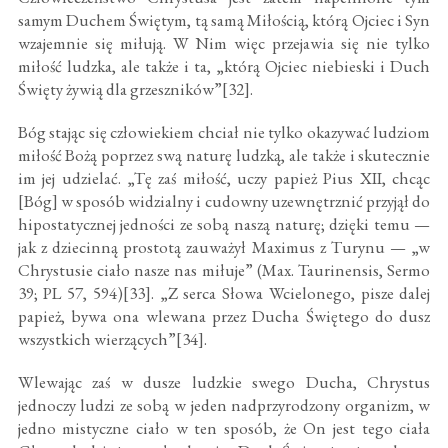
samym Duchem Świętym, tą samą Miłością, którą Ojciec i Syn
wzajemnie się miłują. W Nim więc przejawia się nie tylko
miłość ludzka, ale także i ta, „którą Ojciec niebieski i Duch
Święty żywią dla grzeszników”[32].
Bóg stając się człowiekiem chciał nie tylko okazywać ludziom
miłość Bożą poprzez swą naturę ludzką, ale także i skutecznie
im jej udzielać. „Tę zaś miłość, uczy papież Pius XII, chcąc
[Bóg] w sposób widzialny i cudowny uzewnętrznić przyjął do
hipostatycznej jedności ze sobą naszą naturę; dzięki temu —
jak z dziecinną prostotą zauważył Maximus z Turynu — „w
Chrystusie ciało nasze nas miłuje” (Max. Taurinensis, Sermo
39; PL 57, 594)[33]. „Z serca Słowa Wcielonego, pisze dalej
papież, bywa ona wlewana przez Ducha Świętego do dusz
wszystkich wierzących”[34].
Wlewając zaś w dusze ludzkie swego Ducha, Chrystus
jednoczy ludzi ze sobą w jeden nadprzyrodzony organizm, w
jedno mistyczne ciało w ten sposób, że On jest tego ciała