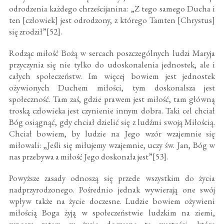
odrodzenia każdego chrześcijanina: „Z tego samego Ducha i
ten [człowiek] jest odrodzony, z którego Tamten [Chrystus]
się zrodził”[52].
Rodząc miłość Bożą w sercach poszczególnych ludzi Maryja
przyczynia się nie tylko do udoskonalenia jednostek, ale i
całych społeczeństw. Im więcej bowiem jest jednostek
ożywionych Duchem miłości, tym doskonalsza jest
społeczność. Tam zaś, gdzie prawem jest miłość, tam główną
troską człowieka jest czynienie innym dobra. Taki cel chciał
Bóg osiągnąć, gdy chciał dzielić się z ludźmi swoją Miłością.
Chciał bowiem, by ludzie na Jego wzór wzajemnie się
miłowali: „Jeśli się miłujemy wzajemnie, uczy św. Jan, Bóg w
nas przebywa a miłość Jego doskonała jest”[53].
Powyższe zasady odnoszą się przede wszystkim do życia
nadprzyrodzonego. Pośrednio jednak wywierają one swój
wpływ także na życie doczesne. Ludzie bowiem ożywieni
miłością Boga żyją w społeczeństwie ludzkim na ziemi,