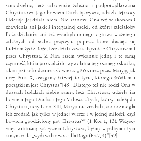
samodzielna, lecz całkowicie zależna i podporządkowana
Chrystusowi. Jego bowiem Duch Ją ożywia, udziela Jej mocy
i kieruje Jej działa-niem. Nie stanowi Ona też w ekonomii
zbawienia ani jakiejś integralnej części, od której zależałoby
Boże działanie, ani też wyodrębnionego ogniwa w szeregu
zależnych od siebie przyczyn, poprzez które dostaje się
ludziom życie Boże, lecz działa zawsze łącznie z Chrystusem i
przez Chrystusa. Z Nim razem wykonuje jedną i tę samą
czynność, która prowadzi do wywołania tego samego skutku,
jakim jest odrodzenie człowieka. „Również przez Maryję, jak
uczy Pius X, osiągamy łatwiej to życie, którego źródłem i
początkiem jest Chrystus”[48]. Dlatego też nie rodzi Ona w
duszach ludzkich siebie samej, lecz Chrystusa; udziela im
bowiem Jego Ducha i Jego Miłości. „Tych, którzy należą do
Chrystusa, uczy Leon XIII, Maryja nie zrodziła, ani nie mogła
ich zrodzić, jak tylko w jednej wierze i w jednej miłości; czyż
bowiem „podzielony jest Chrystus?” (1 Kor 1, 13). Wszyscy
więc winniśmy żyć życiem Chrystusa, byśmy w jednym i tym
samym ciele „wydawali owoce dla Boga (Rz 7, 4)”[49].