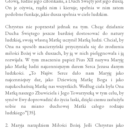
Głową, ludzie jego członkami, a Duch Święty jest jego duszą.
On je ożywia, rządzi nim i kieruje; spełnia w nim zatem
podobne funkcje, jakie dusza spełnia w ciele ludzkim.
Chrystus nie poprzestał jednak na tym. Chcąc działanie
Ducha Świętego jeszcze bardziej dostosować do natury
ludzkiej, swoją własną Matkę uczynił Matką ludzi. Chciał, by
Ona na sposób macierzyński przyczyniała się do zrodzenia
miłości Bożej w ich duszach, by ją w nich pielęgnowała i ją
rozwijała. W tym znaczeniu papież Pius XII nazywa Maryję
jako Matkę ludzi najcenniejszym darem Serca Jezusa danym
ludzkości. „To Najśw. Serce dało nam Maryję jako
najcenniejszy dar, jako Dziewiczą Matkę Boga i jako
najukochańszą Matkę nas wszystkich. Według ciała była Ona
Matką naszego Zbawiciela i Jego Towarzyszką w tym celu, by
synów Ewy doprowadzić do życia łaski, dzięki czemu zasłużyła
sobie na miano duchowej Matki całego rodzaju
ludzkiego”[35].
2. Maryja narzędziem Miłości Bożej. Jeśli Chrystus jako