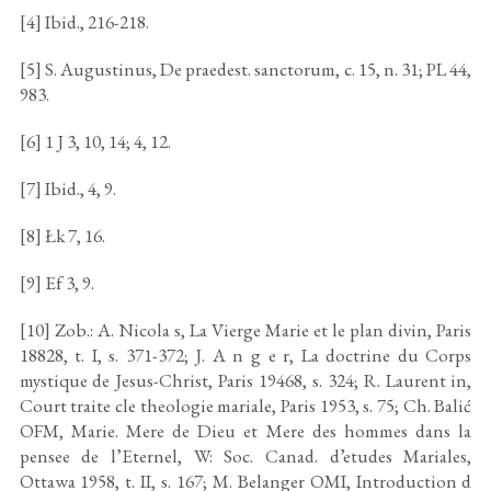
[4] Ibid., 216-218.
[5] S. Augustinus, De praedest. sanctorum, c. 15, n. 31; PL 44,
983.
[6] 1 J 3, 10, 14; 4, 12.
[7] Ibid., 4, 9.
[8] Łk 7, 16.
[9] Ef 3, 9.
[10] Zob.: A. Nicola s, La Vierge Marie et le plan divin, Paris
18828, t. I, s. 371-372; J. A n g e r, La doctrine du Corps
mystique de Jesus-Christ, Paris 19468, s. 324; R. Laurent in,
Court traite cle theologie mariale, Paris 1953, s. 75; Ch. Balić
OFM, Marie. Mere de Dieu et Mere des hommes dans la
pensee de l’Eternel, W: Soc. Canad. d’etudes Mariales,
Ottawa 1958, t. II, s. 167; M. Belanger OMI, Introduction d