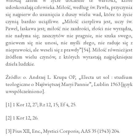
wnoszą zatem w życie doczesne te wartości, które
udoskonalają człowieka. Miłość, według św. Pawła, przyczynia
się najpierw do usunięcia z duszy wielu wad, które to życie
czynią bardzo uciążliwe. „Miłość cierpliwa jest, uczy św.
Paweł, łaskawa jest; miłość nie zazdrości, złości nie wyrządza,
nie nadyma się; zaszczytów nie pragnie, nie szuka swego,
gniewem się nie unosi, nie myśli złego, nie raduje się z
nieprawości, ale weseli się z prawdy”[54]. Miłość również jest
źródłem wielu czynów, z których wyrastają najpiękniejsze
dzieła ludzkie.
Źródło: o. Andrzej L. Krupa OP, „Electa ut sol : studium
teologiczne o Najświętszej Maryi Pannie”, Lublin 1963 [język
uwspółcześniono].
[1] 1 Kor 12, 27; Rz 12, 15; Ef 4, 25.
[2] 1 Kor 12, 26.
[3] Pius XII, Enc., Mystici Corporis; AAS 35 (1943) 204.