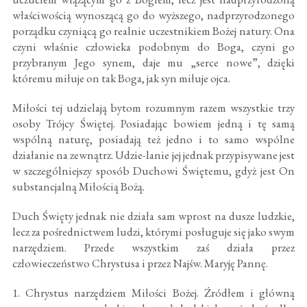
właściwością wynoszącą go do wyższego, nadprzyrodzonego
porządku czyniącą go realnie uczestnikiem Bożej natury. Ona
czyni właśnie człowieka podobnym do Boga, czyni go
przybranym Jego synem, daje mu „serce nowe”, dzięki
któremu miłuje on tak Boga, jak syn miłuje ojca.
Miłości tej udzielają bytom rozumnym razem wszystkie trzy
osoby Trójcy Świętej. Posiadając bowiem jedną i tę samą
wspólną naturę, posiadają też jedno i to samo wspólne
działanie na zewnątrz. Udzie-lanie jej jednak przypisywane jest
w szczególniejszy sposób Duchowi Świętemu, gdyż jest On
substancjalną Miłością Bożą.
Duch Święty jednak nie działa sam wprost na dusze ludzkie,
lecz za pośrednictwem ludzi, którymi posługuje się jako swym
narzędziem. Przede wszystkim zaś działa przez
człowieczeństwo Chrystusa i przez Najśw. Maryję Pannę.
1. Chrystus narzędziem Miłości Bożej. Źródłem i główną