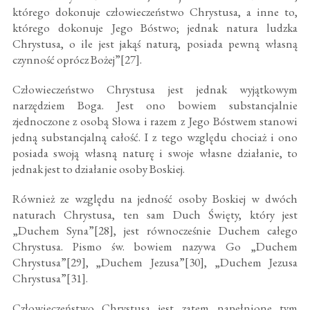
którego dokonuje człowieczeństwo Chrystusa, a inne to,
którego dokonuje Jego Bóstwo; jednak natura ludzka
Chrystusa, o ile jest jakąś naturą, posiada pewną własną
czynność oprócz Bożej”[27].
Człowieczeństwo Chrystusa jest jednak wyjątkowym
narzędziem Boga. Jest ono bowiem substancjalnie
zjednoczone z osobą Słowa i razem z Jego Bóstwem stanowi
jedną substancjalną całość. I z tego względu chociaż i ono
posiada swoją własną naturę i swoje własne działanie, to
jednak jest to działanie osoby Boskiej.
Również ze względu na jedność osoby Boskiej w dwóch
naturach Chrystusa, ten sam Duch Święty, który jest
„Duchem Syna”[28], jest równocześnie Duchem całego
Chrystusa. Pismo św. bowiem nazywa Go „Duchem
Chrystusa”[29], „Duchem Jezusa”[30], „Duchem Jezusa
Chrystusa”[31].
Człowieczeństwo Chrystusa jest zatem napełnione tym