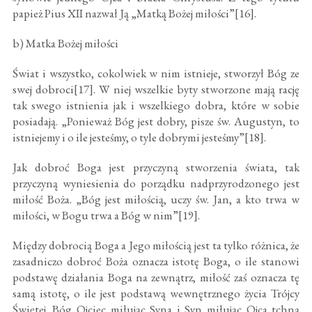
papież Pius XII nazwał Ją „Matką Bożej miłości”[16].
b) Matka Bożej miłości
Świat i wszystko, cokolwiek w nim istnieje, stworzył Bóg ze
swej dobroci[17]. W niej wszelkie byty stworzone mają rację
tak swego istnienia jak i wszelkiego dobra, które w sobie
posiadają. „Ponieważ Bóg jest dobry, pisze św. Augustyn, to
istniejemy i o ile jesteśmy, o tyle dobrymi jesteśmy”[18].
Jak dobroć Boga jest przyczyną stworzenia świata, tak
przyczyną wyniesienia do porządku nadprzyrodzonego jest
miłość Boża. „Bóg jest miłością, uczy św. Jan, a kto trwa w
miłości, w Bogu trwa a Bóg w nim”[19].
Między dobrocią Boga a Jego miłością jest ta tylko różnica, że
zasadniczo dobroć Boża oznacza istotę Boga, o ile stanowi
podstawę działania Boga na zewnątrz, miłość zaś oznacza tę
samą istotę, o ile jest podstawą wewnętrznego życia Trójcy
Świętej. Bóg Ojciec miłując Syna i Syn miłując Ojca tchną