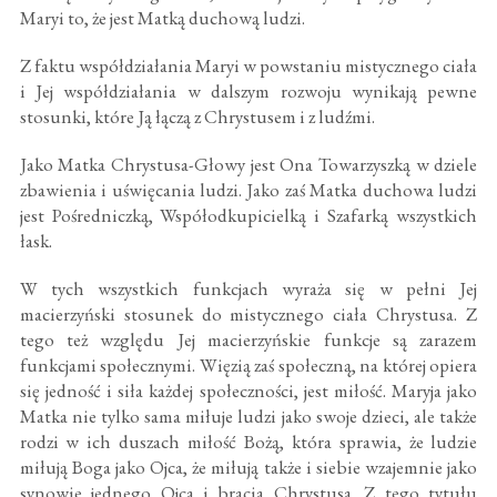
Maryi to, że jest Matką duchową ludzi.
Z faktu współdziałania Maryi w powstaniu mistycznego ciała
i Jej współdziałania w dalszym rozwoju wynikają pewne
stosunki, które Ją łączą z Chrystusem i z ludźmi.
Jako Matka Chrystusa-Głowy jest Ona Towarzyszką w dziele
zbawienia i uświęcania ludzi. Jako zaś Matka duchowa ludzi
jest Pośredniczką, Współodkupicielką i Szafarką wszystkich
łask.
W tych wszystkich funkcjach wyraża się w pełni Jej
macierzyński stosunek do mistycznego ciała Chrystusa. Z
tego też względu Jej macierzyńskie funkcje są zarazem
funkcjami społecznymi. Więzią zaś społeczną, na której opiera
się jedność i siła każdej społeczności, jest miłość. Maryja jako
Matka nie tylko sama miłuje ludzi jako swoje dzieci, ale także
rodzi w ich duszach miłość Bożą, która sprawia, że ludzie
miłują Boga jako Ojca, że miłują także i siebie wzajemnie jako
synowie jednego Ojca i bracia Chrystusa. Z tego tytułu