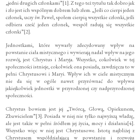
„jedni drugich członkami”[1]. Z tego też tytułu tak dobro jak
i zło jest ich wspólnym dobrem lub złem. „Jeśli co cierpi jeden
członek, uczy św. Paweł, społem cierpią wszystkie członki, jeśli
odbiera cześć jeden członek, wespół radują się wszystkie
członki”[2].
Jednostkami, które wywarły zdecydowany wpływ na
powstanie ciała mistycznego i wywierają nadal wpływ na jego
rozwój, jest Chrystus i Maryja. Wszystko, cokolwiek w tej
społeczności istnieje, cokolwiek ona posiada, zawdzięcza to w
pełni Chrystusowi i Maryi. Wpływ ich w ciele mistycznym
nie da się w ogóle nawet przyrównać do wpływu
jakiejkolwiek jednostki w przyrodzonej czy nadprzyrodzonej
społeczności.
Chrystus bowiem jest jej „Twórcą, Głową, Opiekunem,
Zbawicielem”[3]. Posiada w niej nie tylko najwyższą władzę,
ale jest także w pełni źródłem jej życia, mocy i działania[4].
Wszystko więc w niej jest Chrystusowe. Istotą najbliżej z
Chrystusem współdziałającą w powstaniu i rozwoju