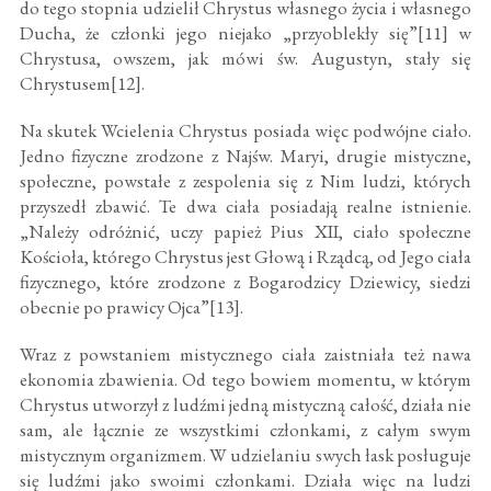
do tego stopnia udzielił Chrystus własnego życia i własnego
Ducha, że członki jego niejako „przyoblekły się”[11] w
Chrystusa, owszem, jak mówi św. Augustyn, stały się
Chrystusem[12].
Na skutek Wcielenia Chrystus posiada więc podwójne ciało.
Jedno fizyczne zrodzone z Najśw. Maryi, drugie mistyczne,
społeczne, powstałe z zespolenia się z Nim ludzi, których
przyszedł zbawić. Te dwa ciała posiadają realne istnienie.
„Należy odróżnić, uczy papież Pius XII, ciało społeczne
Kościoła, którego Chrystus jest Głową i Rządcą, od Jego ciała
fizycznego, które zrodzone z Bogarodzicy Dziewicy, siedzi
obecnie po prawicy Ojca”[13].
Wraz z powstaniem mistycznego ciała zaistniała też nawa
ekonomia zbawienia. Od tego bowiem momentu, w którym
Chrystus utworzył z ludźmi jedną mistyczną całość, działa nie
sam, ale łącznie ze wszystkimi członkami, z całym swym
mistycznym organizmem. W udzielaniu swych łask posługuje
się ludźmi jako swoimi członkami. Działa więc na ludzi