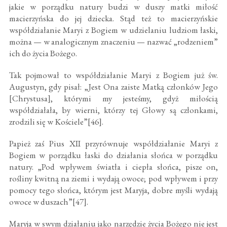
jakie w porządku natury budzi w duszy matki miłość
macierzyńska do jej dziecka. Stąd też to macierzyńskie
współdziałanie Maryi z Bogiem w udzielaniu ludziom łaski,
można — w analogicznym znaczeniu — nazwać „rodzeniem”
ich do życia Bożego.
Tak pojmował to współdziałanie Maryi z Bogiem już św.
Augustyn, gdy pisał: „Jest Ona zaiste Matką członków Jego
[Chrystusa], którymi my jesteśmy, gdyż miłością
współdziałała, by wierni, którzy tej Głowy są członkami,
zrodzili się w Kościele”[46].
Papież zaś Pius XII przyrównuje współdziałanie Maryi z
Bogiem w porządku łaski do działania słońca w porządku
natury. „Pod wpływem światła i ciepła słońca, pisze on,
rośliny kwitną na ziemi i wydają owoce; pod wpływem i przy
pomocy tego słońca, którym jest Maryja, dobre myśli wydają
owoce w duszach”[47].
Maryja w swym działaniu jako narzędzie życia Bożego nie jest