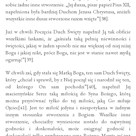
sobie żadne inne stworzenie. „Jej dusza, pisze papież Pius XII,
napełniona była bardziej Duchem Jezusa Chrystusa, aniżeli
wszystkie inne dusze stworzone razem wzięte”[38].
Już w chwili Poczęcia Duch Święty napełnił Ją tak obficie
wszelkimi łaskami, że „jaśniała taką pełnią niewinności i
świętości, jakiej w żaden sposób nie ma większej od niej niżej
Boga i jakiej nikt, prócz Boga, nie jest w stanie nawet myślą
ogarnąć”[39].
W chwili zaś, gdy stała się Matką Boga, ten sam Duch Święty,
który „chciał i sprawił, by z Niej począł się i narodził się ten,
od którego On sam pochodzi”[40], napełnił Jej
macierzyńskie Serce taką miłością do Syna Bożego, którą
można przyrównać tylko do tej miłości, jaką Go miłuje
Ojciec[41]. Jest to miłość jedyna i niespotykana w żadnym
innym stosunku stworzenia z Bogiem. Wszelkie inne
stworzenie, chociażby wyniesione zostało do najwyższej
godności i doskonałości, może osiągnąć godność i
doskonałość tylko przybranego syna Bożego; Maryja zaś jest