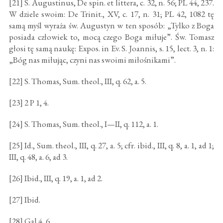
[21] S. Augustinus, De spin. et littera, c. 32, n. 56; PL 44, 237.
W dziele swoim: De Trinit., XV, c. 17, n. 31; PL 42, 1082 tę
samą myśl wyraża św. Augustyn w ten sposób: „Tylko z Boga
posiada człowiek to, mocą czego Boga miłuje”. Św. Tomasz
głosi tę samą naukę: Expos. in Ev. S. Joannis, s. 15, lect. 3, n. 1:
„Bóg nas miłując, czyni nas swoimi miłośnikami”.
[22] S. Thomas, Sum. theol., III, q. 62, a. 5.
[23] 2 P 1, 4.
[24] S. Thomas, Sum. theol., I—II, q. 112, a. 1.
[25] Id., Sum. theol., III, q. 27, a. 5; cfr. ibid., III, q. 8, a. 1, ad 1;
III, q. 48, a. 6, ad 3.
[26] Ibid., III, q. 19, a. 1, ad 2.
[27] Ibid.
[28] Gal 4, 6.