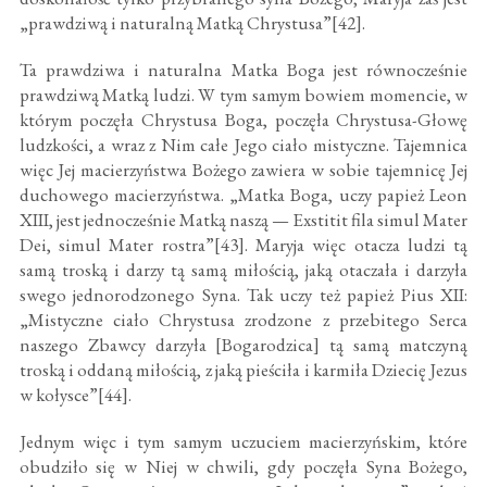
„prawdziwą i naturalną Matką Chrystusa”[42].
Ta prawdziwa i naturalna Matka Boga jest równocześnie
prawdziwą Matką ludzi. W tym samym bowiem momencie, w
którym poczęła Chrystusa Boga, poczęła Chrystusa-Głowę
ludzkości, a wraz z Nim całe Jego ciało mistyczne. Tajemnica
więc Jej macierzyństwa Bożego zawiera w sobie tajemnicę Jej
duchowego macierzyństwa. „Matka Boga, uczy papież Leon
XIII, jest jednocześnie Matką naszą — Exstitit fila simul Mater
Dei, simul Mater rostra”[43]. Maryja więc otacza ludzi tą
samą troską i darzy tą samą miłością, jaką otaczała i darzyła
swego jednorodzonego Syna. Tak uczy też papież Pius XII:
„Mistyczne ciało Chrystusa zrodzone z przebitego Serca
naszego Zbawcy darzyła [Bogarodzica] tą samą matczyną
troską i oddaną miłością, z jaką pieściła i karmiła Dziecię Jezus
w kołysce”[44].
Jednym więc i tym samym uczuciem macierzyńskim, które
obudziło się w Niej w chwili, gdy poczęła Syna Bożego,