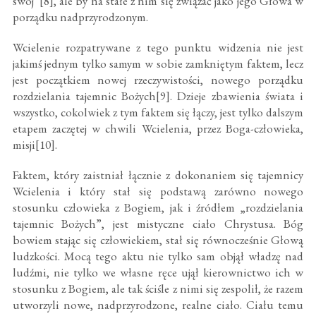
swój”[8], ale by na stałe z nim się związać jako jego Głowa w
porządku nadprzyrodzonym.
Wcielenie rozpatrywane z tego punktu widzenia nie jest
jakimś jednym tylko samym w sobie zamkniętym faktem, lecz
jest początkiem nowej rzeczywistości, nowego porządku
rozdzielania tajemnic Bożych[9]. Dzieje zbawienia świata i
wszystko, cokolwiek z tym faktem się łączy, jest tylko dalszym
etapem zaczętej w chwili Wcielenia, przez Boga-człowieka,
misji[10].
Faktem, który zaistniał łącznie z dokonaniem się tajemnicy
Wcielenia i który stał się podstawą zarówno nowego
stosunku człowieka z Bogiem, jak i źródłem „rozdzielania
tajemnic Bożych”, jest mistyczne ciało Chrystusa. Bóg
bowiem stając się człowiekiem, stał się równocześnie Głową
ludzkości. Mocą tego aktu nie tylko sam objął władzę nad
ludźmi, nie tylko we własne ręce ujął kierownictwo ich w
stosunku z Bogiem, ale tak ściśle z nimi się zespolił, że razem
utworzyli nowe, nadprzyrodzone, realne ciało. Ciału temu