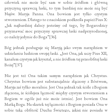
człowiek nie może być sam w sobie źródłem i główną
przyczyną sprawczą łaski, to tym bardziej nie może nią być
Najśw. Maryja Panna. Ona bowiem jest tylko czystym
stworzeniem. Dlatego to z naciskiem podkreśla papież Pius X:
„Jak najbardziej dalecy jesteśmy od tego, by Bogarodzicy
przyznawać moc przyczyny sprawczej łaski nadprzyrodzonej,
co należy jedynie do Boga”[36].
Bóg jednak posługuje się Maryją jako swym narzędziem w
udzielaniu ludziom swojej łaski. „Jest Ona, jak uczy Pius XII,
kanałem czystym jak kryształ, a nie źródłem tej przeobfitej łaski
Bożej”[37].
Nie jest też Ona takim samym narzędziem jak Chrystus.
Chrystus bowiem jest substancjalnie złączony z Bóstwem,
Maryja zaś tylko moralnie. Jest Ona jednak tak ściśle z Bogiem
złączona, że ściślejsza łączność między czystym stworzeniem a
Bogiem w ogóle już nie może istnieć. Jest bowiem Ona
Matką Boga. Na skutek tej łączności z Bogiem posiada Ona w
sobie taką obfitość Ducha Świętego, jakiej nie posiada w