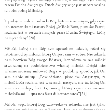
razem Ducha Świętego. Duch Święty więc jest substancjalną
ich obopólną Miłością.
Tej właśnie miłości udziela Bóg bytom rozumnym, gdy czyni
ich uczestnikami natury Bożej. „Miłość Boża, pisze św. Paweł,
rozlana jest w sercach naszych przez Ducha Świętego, który
nam jest dany”[20].
Miłość, której nam Bóg tym sposobem udziela, różni się
istotnie od tej miłości, którą On jest sam w sobie. Nie udziela
nam bowiem Bóg swego Bóstwa, lecz wlewa w nas miłość
stworzoną na podobieństwo własnej miłości. Dzięki niej
właśnie możemy miłować Boga w podobny sposób, jak On
sam siebie miłuje. „Powiedziano, pisze św. Augustyn, że
miłość Boża rozlana jest w sercach naszych, nie ta, którą On
sam nas miłuje, lecz ta, mocą której czyni nas swoimi
miłośnikami — qua nos facit dilectores suos”[21].
Miłość więc, której Bóg człowiekowi udziela, nie jest tylko
uczuciem wiążącym go z Bogiem, lecz jest nadprzyrodzoną