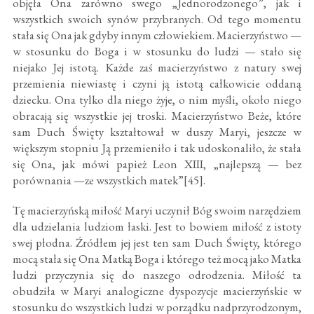
objęła Ona zarówno swego „Jednorodzonego”, jak i
wszystkich swoich synów przybranych. Od tego momentu
stała się Ona jak gdyby innym człowiekiem. Macierzyństwo —
w stosunku do Boga i w stosunku do ludzi — stało się
niejako Jej istotą. Każde zaś macierzyństwo z natury swej
przemienia niewiastę i czyni ją istotą całkowicie oddaną
dziecku. Ona tylko dla niego żyje, o nim myśli, około niego
obracają się wszystkie jej troski. Macierzyństwo Beże, które
sam Duch Święty kształtował w duszy Maryi, jeszcze w
większym stopniu Ją przemieniło i tak udoskonaliło, że stała
się Ona, jak mówi papież Leon XIII, „najlepszą — bez
porównania —ze wszystkich matek”[45].
Tę macierzyńską miłość Maryi uczynił Bóg swoim narzędziem
dla udzielania ludziom łaski. Jest to bowiem miłość z istoty
swej płodna. Źródłem jej jest ten sam Duch Święty, którego
mocą stała się Ona Matką Boga i którego też mocą jako Matka
ludzi przyczynia się do naszego odrodzenia. Miłość ta
obudziła w Maryi analogiczne dyspozycje macierzyńskie w
stosunku do wszystkich ludzi w porządku nadprzyrodzonym,