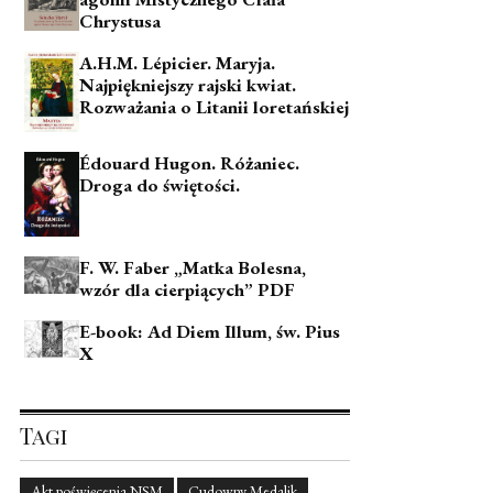
Chrystusa
A.H.M. Lépicier. Maryja.
Najpiękniejszy rajski kwiat.
Rozważania o Litanii loretańskiej
Édouard Hugon. Różaniec.
Droga do świętości.
F. W. Faber „Matka Bolesna,
wzór dla cierpiących” PDF
E-book: Ad Diem Illum, św. Pius
X
Tagi
Akt poświęcenia NSM
Cudowny Medalik