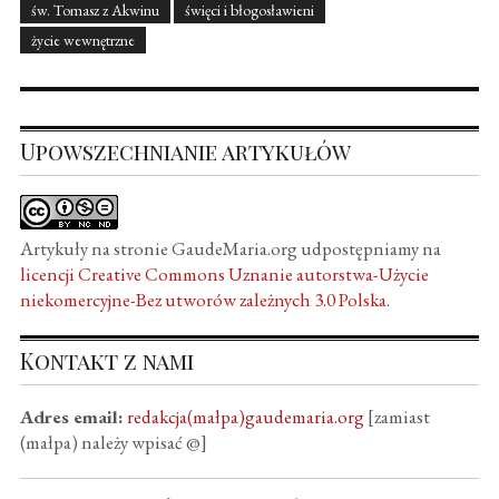
św. Tomasz z Akwinu
święci i błogosławieni
życie wewnętrzne
Upowszechnianie artykułów
Artykuły na stronie GaudeMaria.org udpostępniamy na
licencji Creative Commons Uznanie autorstwa-Użycie
niekomercyjne-Bez utworów zależnych 3.0 Polska
.
Kontakt z nami
Adres email:
redakcja(małpa)gaudemaria.org
[zamiast
(małpa) należy wpisać @]