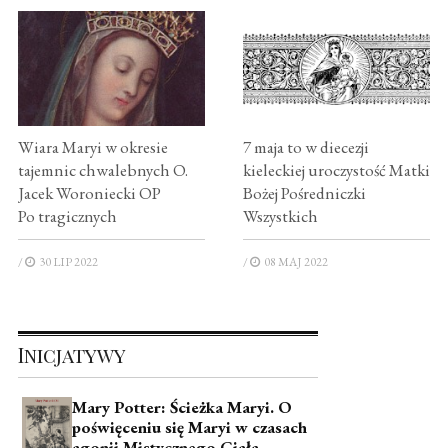
Wiara Maryi w okresie
7 maja to w diecezji
tajemnic chwalebnych O.
kieleckiej uroczystość Matki
Jacek Woroniecki OP
Bożej Pośredniczki
Po tragicznych
Wszystkich
/
30 LIP 2022
/
08 MAJ 2022
Inicjatywy
Mary Potter: Ścieżka Maryi. O
poświęceniu się Maryi w czasach
agonii Mistycznego Ciała