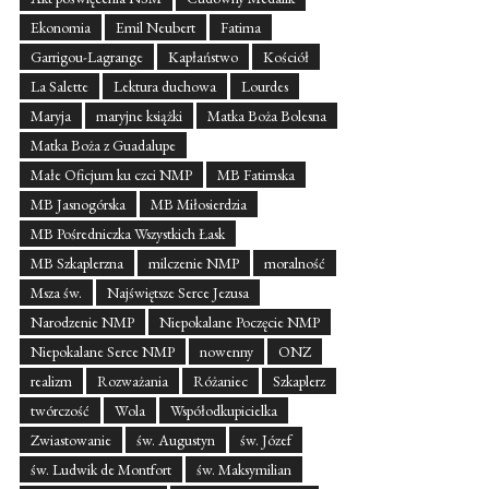
Ekonomia
Emil Neubert
Fatima
Garrigou-Lagrange
Kapłaństwo
Kościół
La Salette
Lektura duchowa
Lourdes
Maryja
maryjne książki
Matka Boża Bolesna
Matka Boża z Guadalupe
Małe Oficjum ku czci NMP
MB Fatimska
MB Jasnogórska
MB Miłosierdzia
MB Pośredniczka Wszystkich Łask
MB Szkaplerzna
milczenie NMP
moralność
Msza św.
Najświętsze Serce Jezusa
Narodzenie NMP
Niepokalane Poczęcie NMP
Niepokalane Serce NMP
nowenny
ONZ
realizm
Rozważania
Różaniec
Szkaplerz
twórczość
Wola
Współodkupicielka
Zwiastowanie
św. Augustyn
św. Józef
św. Ludwik de Montfort
św. Maksymilian