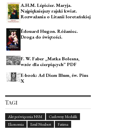
A.H.M. Lépicier. Maryja.
Najpiękniejszy rajski kwiat.
Rozważania o Litanii loretańskiej
Édouard Hugon. Różaniec.
Droga do świętości.
F. W. Faber „Matka Bolesna,
wzór dla cierpiących” PDF
E-book: Ad Diem Illum, św. Pius
X
Tagi
Akt poświęcenia NSM
Cudowny Medalik
Ekonomia
Emil Neubert
Fatima