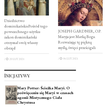
Dziedzictwo
dominikańskiePośród tego
JOSEPH GARDNER, O.P.
powszechnego użytku
Maryja jest Matką Boga.
zakon dominikański
Rozważając tę piękną
otrzymał swój własny
myślą, święci prześcigali
obrzęd
/
06 LUT 2021
/
20 LUT 2021
Inicjatywy
Mary Potter: Ścieżka Maryi. O
poświęceniu się Maryi w czasach
agonii Mistycznego Ciała
Chrystusa