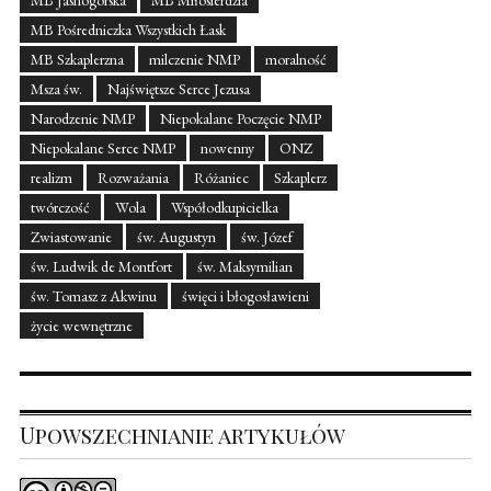
MB Pośredniczka Wszystkich Łask
MB Szkaplerzna
milczenie NMP
moralność
Msza św.
Najświętsze Serce Jezusa
Narodzenie NMP
Niepokalane Poczęcie NMP
Niepokalane Serce NMP
nowenny
ONZ
realizm
Rozważania
Różaniec
Szkaplerz
twórczość
Wola
Współodkupicielka
Zwiastowanie
św. Augustyn
św. Józef
św. Ludwik de Montfort
św. Maksymilian
św. Tomasz z Akwinu
święci i błogosławieni
życie wewnętrzne
Upowszechnianie artykułów