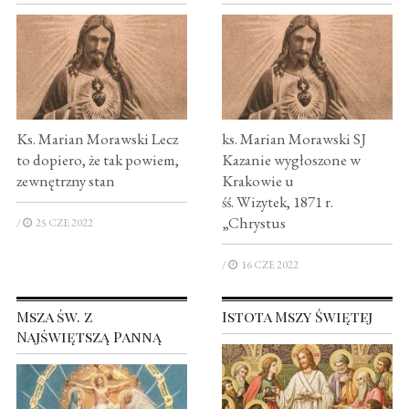
Ks. Marian Morawski Lecz
ks. Marian Morawski SJ
to dopiero, że tak powiem,
Kazanie wygłoszone w
zewnętrzny stan
Krakowie u
śś. Wizytek, 1871 r.
„Chrystus
/
25 CZE 2022
/
16 CZE 2022
Msza św. z
Istota Mszy Świętej
Najświętszą Panną