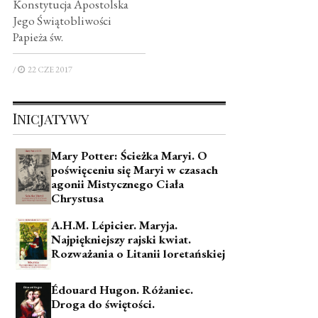
Konstytucja Apostolska
Jego Świątobliwości
Papieża św.
/
22 CZE 2017
Inicjatywy
Mary Potter: Ścieżka Maryi. O
poświęceniu się Maryi w czasach
agonii Mistycznego Ciała
Chrystusa
A.H.M. Lépicier. Maryja.
Najpiękniejszy rajski kwiat.
Rozważania o Litanii loretańskiej
Édouard Hugon. Różaniec.
Droga do świętości.