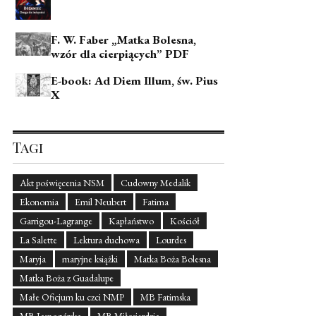
F. W. Faber „Matka Bolesna,
wzór dla cierpiących” PDF
E-book: Ad Diem Illum, św. Pius
X
Tagi
Akt poświęcenia NSM
Cudowny Medalik
Ekonomia
Emil Neubert
Fatima
Garrigou-Lagrange
Kapłaństwo
Kościół
La Salette
Lektura duchowa
Lourdes
Maryja
maryjne książki
Matka Boża Bolesna
Matka Boża z Guadalupe
Małe Oficjum ku czci NMP
MB Fatimska
MB Jasnogórska
MB Miłosierdzia