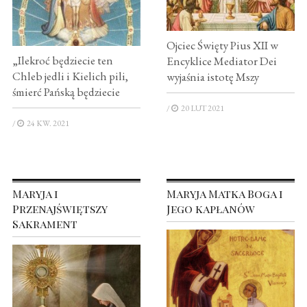
Ojciec Święty Pius XII w
„Ilekroć będziecie ten
Encyklice Mediator Dei
Chleb jedli i Kielich pili,
wyjaśnia istotę Mszy
śmierć Pańską będziecie
/
20 LUT 2021
/
24 KW. 2021
Maryja i
Maryja Matka Boga i
Przenajświętszy
Jego kapłanów
Sakrament