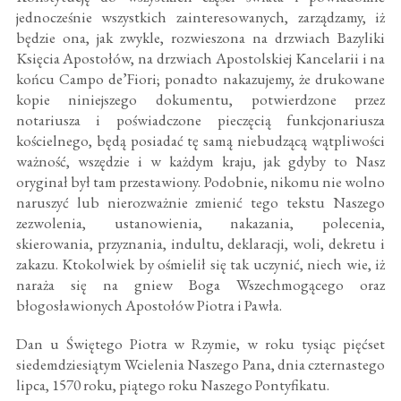
jednocześnie wszystkich zainteresowanych, zarządzamy, iż
będzie ona, jak zwykle, rozwieszona na drzwiach Bazyliki
Księcia Apostołów, na drzwiach Apostolskiej Kancelarii i na
końcu Campo de’Fiori; ponadto nakazujemy, że drukowane
kopie niniejszego dokumentu, potwierdzone przez
notariusza i poświadczone pieczęcią funkcjonariusza
kościelnego, będą posiadać tę samą niebudzącą wątpliwości
ważność, wszędzie i w każdym kraju, jak gdyby to Nasz
oryginał był tam przestawiony. Podobnie, nikomu nie wolno
naruszyć lub nierozważnie zmienić tego tekstu Naszego
zezwolenia, ustanowienia, nakazania, polecenia,
skierowania, przyznania, indultu, deklaracji, woli, dekretu i
zakazu. Ktokolwiek by ośmielił się tak uczynić, niech wie, iż
naraża się na gniew Boga Wszechmogącego oraz
błogosławionych Apostołów Piotra i Pawła.
Dan u Świętego Piotra w Rzymie, w roku tysiąc pięćset
siedemdziesiątym Wcielenia Naszego Pana, dnia czternastego
lipca, 1570 roku, piątego roku Naszego Pontyfikatu.