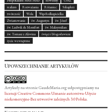
Niepokalane Serce NMP
nowenny
ONZ
realizm
Rozważania
Różaniec
Szkaplerz
twórczość
Wola
Współodkupicielka
Zwiastowanie
św. Augustyn
św. Józef
św. Ludwik de Montfort
św. Maksymilian
św. Tomasz z Akwinu
święci i błogosławieni
życie wewnętrzne
Upowszechnianie artykułów
Artykuły na stronie GaudeMaria.org udpostępniamy na
licencji Creative Commons Uznanie autorstwa-Użycie
niekomercyjne-Bez utworów zależnych 3.0 Polska
.