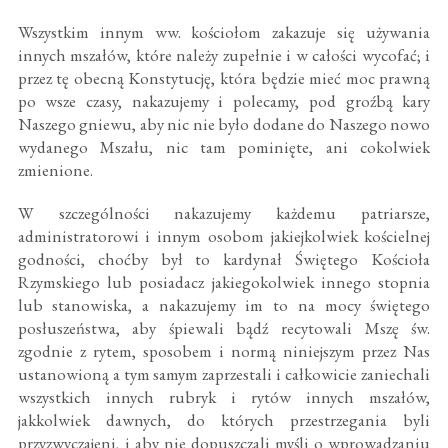
Wszystkim innym ww. kościołom zakazuje się używania
innych mszałów, które należy zupełnie i w całości wycofać; i
przez tę obecną Konstytucję, która będzie mieć moc prawną
po wsze czasy, nakazujemy i polecamy, pod groźbą kary
Naszego gniewu, aby nic nie było dodane do Naszego nowo
wydanego Mszału, nic tam pominięte, ani cokolwiek
zmienione.
W szczególności nakazujemy każdemu patriarsze,
administratorowi i innym osobom jakiejkolwiek kościelnej
godności, choćby był to kardynał Świętego Kościoła
Rzymskiego lub posiadacz jakiegokolwiek innego stopnia
lub stanowiska, a nakazujemy im to na mocy świętego
posłuszeństwa, aby śpiewali bądź recytowali Mszę św.
zgodnie z rytem, sposobem i normą niniejszym przez Nas
ustanowioną a tym samym zaprzestali i całkowicie zaniechali
wszystkich innych rubryk i rytów innych mszałów,
jakkolwiek dawnych, do których przestrzegania byli
przyzwyczajeni, i aby nie dopuszczali myśli o wprowadzaniu