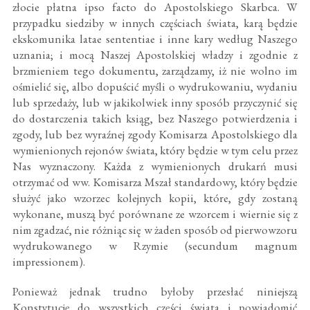
złocie płatna ipso facto do Apostolskiego Skarbca. W
przypadku siedziby w innych częściach świata, karą będzie
ekskomunika latae sententiae i inne kary według Naszego
uznania; i mocą Naszej Apostolskiej władzy i zgodnie z
brzmieniem tego dokumentu, zarządzamy, iż nie wolno im
ośmielić się, albo dopuścić myśli o wydrukowaniu, wydaniu
lub sprzedaży, lub w jakikolwiek inny sposób przyczynić się
do dostarczenia takich ksiąg, bez Naszego potwierdzenia i
zgody, lub bez wyraźnej zgody Komisarza Apostolskiego dla
wymienionych rejonów świata, który będzie w tym celu przez
Nas wyznaczony. Każda z wymienionych drukarń musi
otrzymać od ww. Komisarza Mszał standardowy, który będzie
służyć jako wzorzec kolejnych kopii, które, gdy zostaną
wykonane, muszą być porównane ze wzorcem i wiernie się z
nim zgadzać, nie różniąc się w żaden sposób od pierwowzoru
wydrukowanego w Rzymie (secundum magnum
impressionem).
Ponieważ jednak trudno byłoby przesłać niniejszą
Konstytucję do wszystkich części świata i powiadomić