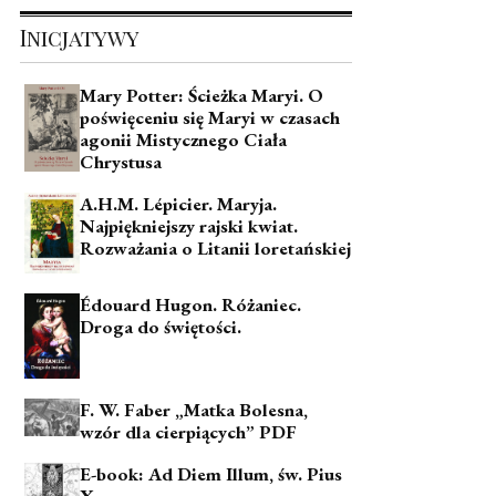
Inicjatywy
Mary Potter: Ścieżka Maryi. O
poświęceniu się Maryi w czasach
agonii Mistycznego Ciała
Chrystusa
A.H.M. Lépicier. Maryja.
Najpiękniejszy rajski kwiat.
Rozważania o Litanii loretańskiej
Édouard Hugon. Różaniec.
Droga do świętości.
F. W. Faber „Matka Bolesna,
wzór dla cierpiących” PDF
E-book: Ad Diem Illum, św. Pius