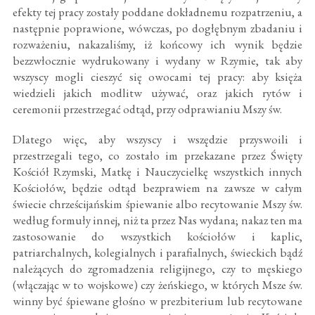
efekty tej pracy zostały poddane dokładnemu rozpatrzeniu, a
następnie poprawione, wówczas, po dogłębnym zbadaniu i
rozważeniu, nakazaliśmy, iż końcowy ich wynik będzie
bezzwłocznie wydrukowany i wydany w Rzymie, tak aby
wszyscy mogli cieszyć się owocami tej pracy: aby księża
wiedzieli jakich modlitw używać, oraz jakich rytów i
ceremonii przestrzegać odtąd, przy odprawianiu Mszy św.
Dlatego więc, aby wszyscy i wszędzie przyswoili i
przestrzegali tego, co zostało im przekazane przez Święty
Kościół Rzymski, Matkę i Nauczycielkę wszystkich innych
Kościołów, będzie odtąd bezprawiem na zawsze w całym
świecie chrześcijańskim śpiewanie albo recytowanie Mszy św.
według formuły innej, niż ta przez Nas wydana; nakaz ten ma
zastosowanie do wszystkich kościołów i kaplic,
patriarchalnych, kolegialnych i parafialnych, świeckich bądź
należących do zgromadzenia religijnego, czy to męskiego
(włączając w to wojskowe) czy żeńskiego, w których Msze św.
winny być śpiewane głośno w prezbiterium lub recytowane