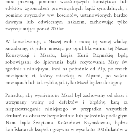
moc prawną, pomimo wcześniejszych konstytucji lub
edyktów zgromadzeń prowincjalnych bądź synodalnych, i
pomimo zwyczajów ww. kościołów, ustanowionych bardzo
dawnym lub odwiecznym nakazem, zachowując tylko
zwyczaje mające ponad 200 lat.
W konsekwencji, z Naszej woli i mocą tej samej władzy,
zarządzamy, iż jeden miesiąc po opublikowaniu tej Naszej
Konstytucji i Mszału, księża Kurii Rzymskiej będą
zobowiązani do śpiewania bądź recytowania Mszy św.
zgodnie z niniejszym; inni na południe od Alp, po trzech
miesiącach; ci, którzy mieszkają za Alpami, po sześciu
miesiącach lub tak szybko, jak tylko Mszał będzie dostępny.
Ponadto, aby wymieniony Mszał był zachowany od skazy i
utrzymany wolny od defektów i błędów, karą za
nieprzestrzeganie niniejszego w przypadku wszystkich
drukarń na obszarze bezpośrednio lub pośrednio podległym
Nam, bądź Świętemu Kościołowi Rzymskiemu, będzie
konfiskata ich książek i grzywna w wysokości 100 dukatów w