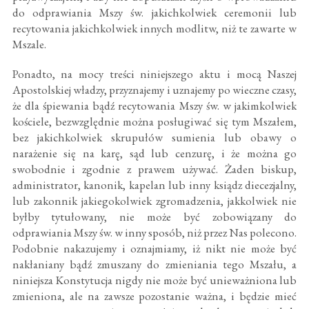
do odprawiania Mszy św. jakichkolwiek ceremonii lub
recytowania jakichkolwiek innych modlitw, niż te zawarte w
Mszale.
Ponadto, na mocy treści niniejszego aktu i mocą Naszej
Apostolskiej władzy, przyznajemy i uznajemy po wieczne czasy,
że dla śpiewania bądź recytowania Mszy św. w jakimkolwiek
kościele, bezwzględnie można posługiwać się tym Mszałem,
bez jakichkolwiek skrupułów sumienia lub obawy o
narażenie się na karę, sąd lub cenzurę, i że można go
swobodnie i zgodnie z prawem używać. Żaden biskup,
administrator, kanonik, kapelan lub inny ksiądz diecezjalny,
lub zakonnik jakiegokolwiek zgromadzenia, jakkolwiek nie
byłby tytułowany, nie może być zobowiązany do
odprawiania Mszy św. w inny sposób, niż przez Nas polecono.
Podobnie nakazujemy i oznajmiamy, iż nikt nie może być
nakłaniany bądź zmuszany do zmieniania tego Mszału, a
niniejsza Konstytucja nigdy nie może być unieważniona lub
zmieniona, ale na zawsze pozostanie ważna, i będzie mieć