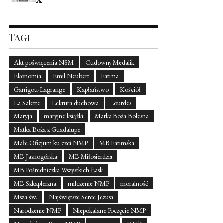
X
Tagi
Akt poświęcenia NSM
Cudowny Medalik
Ekonomia
Emil Neubert
Fatima
Garrigou-Lagrange
Kapłaństwo
Kościół
La Salette
Lektura duchowa
Lourdes
Maryja
maryjne książki
Matka Boża Bolesna
Matka Boża z Guadalupe
Małe Oficjum ku czci NMP
MB Fatimska
MB Jasnogórska
MB Miłosierdzia
MB Pośredniczka Wszystkich Łask
MB Szkaplerzna
milczenie NMP
moralność
Msza św.
Najświętsze Serce Jezusa
Narodzenie NMP
Niepokalane Poczęcie NMP