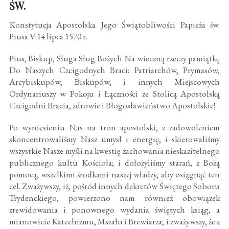
ŚW.
Konstytucja Apostolska Jego Świątobliwości Papieża św.
Piusa V 14 lipca 1570 r.
Pius, Biskup, Sługa Sług Bożych Na wieczną rzeczy pamiątkę
Do Naszych Czcigodnych Braci: Patriarchów, Prymasów,
Arcybiskupów, Biskupów, i innych Miejscowych
Ordynariuszy w Pokoju i Łączności ze Stolicą Apostolską
Czcigodni Bracia, zdrowie i Błogosławieństwo Apostolskie!
Po wyniesieniu Nas na tron apostolski, z zadowoleniem
skoncentrowaliśmy Nasz umysł i energię, i skierowaliśmy
wszystkie Nasze myśli na kwestię zachowania nieskazitelnego
publicznego kultu Kościoła; i dołożyliśmy starań, z Bożą
pomocą, wszelkimi środkami naszej władzy, aby osiągnąć ten
cel. Zważywszy, iż, pośród innych dekretów Świętego Soboru
Trydenckiego, powierzono nam również obowiązek
zrewidowania i ponownego wydania świętych ksiąg, a
mianowicie Katechizmu, Mszału i Brewiarza; i zważywszy, że z