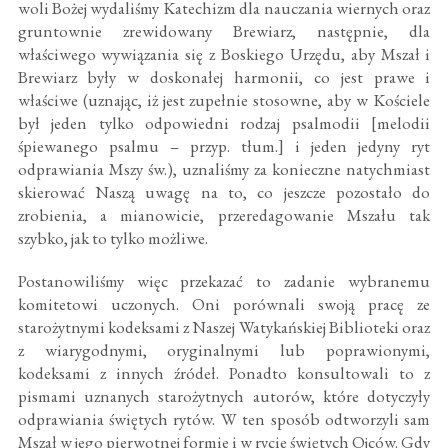
woli Bożej wydaliśmy Katechizm dla nauczania wiernych oraz
gruntownie zrewidowany Brewiarz, następnie, dla
właściwego wywiązania się z Boskiego Urzędu, aby Mszał i
Brewiarz były w doskonałej harmonii, co jest prawe i
właściwe (uznając, iż jest zupełnie stosowne, aby w Kościele
był jeden tylko odpowiedni rodzaj psalmodii [melodii
śpiewanego psalmu – przyp. tłum.] i jeden jedyny ryt
odprawiania Mszy św.), uznaliśmy za konieczne natychmiast
skierować Naszą uwagę na to, co jeszcze pozostało do
zrobienia, a mianowicie, przeredagowanie Mszału tak
szybko, jak to tylko możliwe.
Postanowiliśmy więc przekazać to zadanie wybranemu
komitetowi uczonych. Oni porównali swoją pracę ze
starożytnymi kodeksami z Naszej Watykańskiej Biblioteki oraz
z wiarygodnymi, oryginalnymi lub poprawionymi,
kodeksami z innych źródeł. Ponadto konsultowali to z
pismami uznanych starożytnych autorów, które dotyczyły
odprawiania świętych rytów. W ten sposób odtworzyli sam
Mszał w jego pierwotnej formie i w rycie świętych Ojców. Gdy