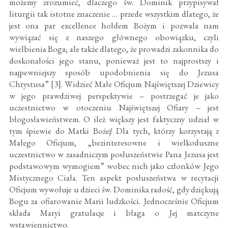
możemy zrozumieć, dlaczego św. Dominik przypisywał
liturgii tak istotne znaczenie … przede wszystkim dlatego, że
jest ona par excellence hołdem Bożym i pozwala nam
wywiązać się z naszego głównego obowiązku, czyli
wielbienia Boga; ale także dlatego, że prowadzi zakonnika do
doskonałości jego stanu, ponieważ jest to najprostszy i
najpewniejszy sposób upodobnienia się do Jezusa
Chrystusa” [3]. Widzieć Małe Oficjum Najświętszej Dziewicy
w jego prawdziwej perspektywie – postrzegać je jako
uczestnictwo w otoczeniu Najświętszej Ofiary – jest
błogosławieństwem. O ileż większy jest faktyczny udział w
tym śpiewie do Matki Bożej! Dla tych, którzy korzystają z
Małego Oficjum, „bezinteresowne i wielkoduszne
uczestnictwo w zasadniczym posłuszeństwie Pana Jezusa jest
podstawowym wymogiem” wobec nich jako członków Jego
Mistycznego Ciała. Ten aspekt posłuszeństwa w recytacji
Oficjum wywołuje u dzieci św. Dominika radość, gdy dziękują
Bogu za ofiarowanie Marii ludzkości. Jednocześnie Oficjum
składa Maryi gratulacje i błaga o Jej matczyne
wstawiennictwo.