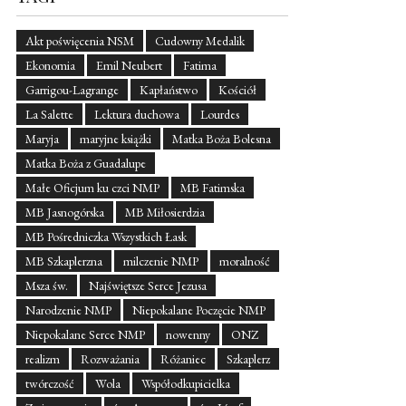
Akt poświęcenia NSM
Cudowny Medalik
Ekonomia
Emil Neubert
Fatima
Garrigou-Lagrange
Kapłaństwo
Kościół
La Salette
Lektura duchowa
Lourdes
Maryja
maryjne książki
Matka Boża Bolesna
Matka Boża z Guadalupe
Małe Oficjum ku czci NMP
MB Fatimska
MB Jasnogórska
MB Miłosierdzia
MB Pośredniczka Wszystkich Łask
MB Szkaplerzna
milczenie NMP
moralność
Msza św.
Najświętsze Serce Jezusa
Narodzenie NMP
Niepokalane Poczęcie NMP
Niepokalane Serce NMP
nowenny
ONZ
realizm
Rozważania
Różaniec
Szkaplerz
twórczość
Wola
Współodkupicielka