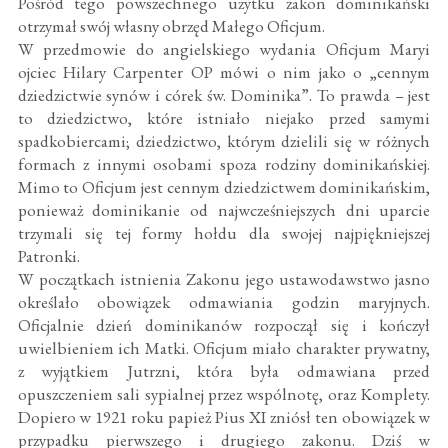
Pośród tego powszechnego użytku zakon dominikański
otrzymał swój własny obrzęd Małego Oficjum.
W przedmowie do angielskiego wydania Oficjum Maryi
ojciec Hilary Carpenter OP mówi o nim jako o „cennym
dziedzictwie synów i córek św. Dominika”. To prawda – jest
to dziedzictwo, które istniało niejako przed samymi
spadkobiercami; dziedzictwo, którym dzielili się w różnych
formach z innymi osobami spoza rodziny dominikańskiej.
Mimo to Oficjum jest cennym dziedzictwem dominikańskim,
ponieważ dominikanie od najwcześniejszych dni uparcie
trzymali się tej formy hołdu dla swojej najpiękniejszej
Patronki.
W początkach istnienia Zakonu jego ustawodawstwo jasno
określało obowiązek odmawiania godzin maryjnych.
Oficjalnie dzień dominikanów rozpoczął się i kończył
uwielbieniem ich Matki. Oficjum miało charakter prywatny,
z wyjątkiem Jutrzni, która była odmawiana przed
opuszczeniem sali sypialnej przez wspólnotę, oraz Komplety.
Dopiero w 1921 roku papież Pius XI zniósł ten obowiązek w
przypadku pierwszego i drugiego zakonu. Dziś w