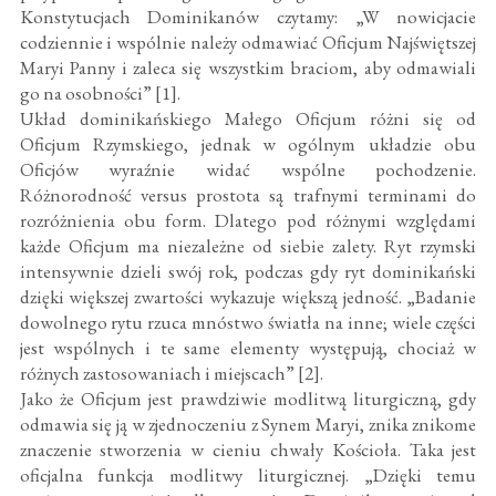
Konstytucjach Dominikanów czytamy: „W nowicjacie
codziennie i wspólnie należy odmawiać Oficjum Najświętszej
Maryi Panny i zaleca się wszystkim braciom, aby odmawiali
go na osobności” [1].
Układ dominikańskiego Małego Oficjum różni się od
Oficjum Rzymskiego, jednak w ogólnym układzie obu
Oficjów wyraźnie widać wspólne pochodzenie.
Różnorodność versus prostota są trafnymi terminami do
rozróżnienia obu form. Dlatego pod różnymi względami
każde Oficjum ma niezależne od siebie zalety. Ryt rzymski
intensywnie dzieli swój rok, podczas gdy ryt dominikański
dzięki większej zwartości wykazuje większą jedność. „Badanie
dowolnego rytu rzuca mnóstwo światła na inne; wiele części
jest wspólnych i te same elementy występują, chociaż w
różnych zastosowaniach i miejscach” [2].
Jako że Oficjum jest prawdziwie modlitwą liturgiczną, gdy
odmawia się ją w zjednoczeniu z Synem Maryi, znika znikome
znaczenie stworzenia w cieniu chwały Kościoła. Taka jest
oficjalna funkcja modlitwy liturgicznej. „Dzięki temu