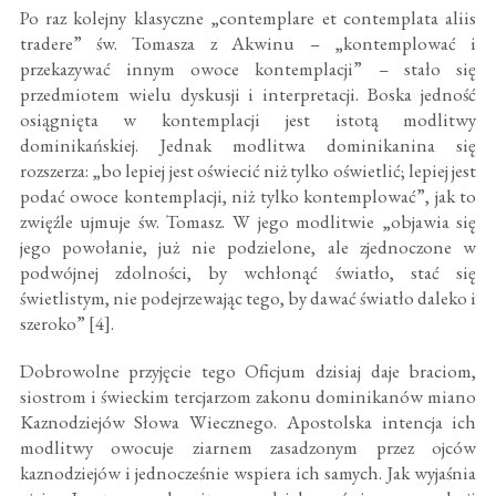
Po raz kolejny klasyczne „contemplare et contemplata aliis
tradere” św. Tomasza z Akwinu – „kontemplować i
przekazywać innym owoce kontemplacji” – stało się
przedmiotem wielu dyskusji i interpretacji. Boska jedność
osiągnięta w kontemplacji jest istotą modlitwy
dominikańskiej. Jednak modlitwa dominikanina się
rozszerza: „bo lepiej jest oświecić niż tylko oświetlić; lepiej jest
podać owoce kontemplacji, niż tylko kontemplować”, jak to
zwięźle ujmuje św. Tomasz. W jego modlitwie „objawia się
jego powołanie, już nie podzielone, ale zjednoczone w
podwójnej zdolności, by wchłonąć światło, stać się
świetlistym, nie podejrzewając tego, by dawać światło daleko i
szeroko” [4].
Dobrowolne przyjęcie tego Oficjum dzisiaj daje braciom,
siostrom i świeckim tercjarzom zakonu dominikanów miano
Kaznodziejów Słowa Wiecznego. Apostolska intencja ich
modlitwy owocuje ziarnem zasadzonym przez ojców
kaznodziejów i jednocześnie wspiera ich samych. Jak wyjaśnia