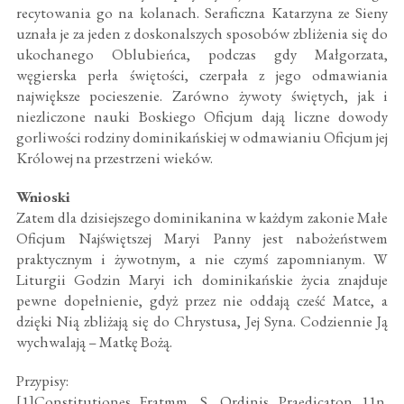
recytowania go na kolanach. Seraficzna Katarzyna ze Sieny
uznała je za jeden z doskonalszych sposobów zbliżenia się do
ukochanego Oblubieńca, podczas gdy Małgorzata,
węgierska perła świętości, czerpała z jego odmawiania
największe pocieszenie. Zarówno żywoty świętych, jak i
niezliczone nauki Boskiego Oficjum dają liczne dowody
gorliwości rodziny dominikańskiej w odmawianiu Oficjum jej
Królowej na przestrzeni wieków.
Wnioski
Zatem dla dzisiejszego dominikanina w każdym zakonie Małe
Oficjum Najświętszej Maryi Panny jest nabożeństwem
praktycznym i żywotnym, a nie czymś zapomnianym. W
Liturgii Godzin Maryi ich dominikańskie życia znajduje
pewne dopełnienie, gdyż przez nie oddają cześć Matce, a
dzięki Nią zbliżają się do Chrystusa, Jej Syna. Codziennie Ją
wychwalają – Matkę Bożą.
Przypisy:
[1]Constitutiones Fratmm. S. Ordinis Praedicaton 11n.