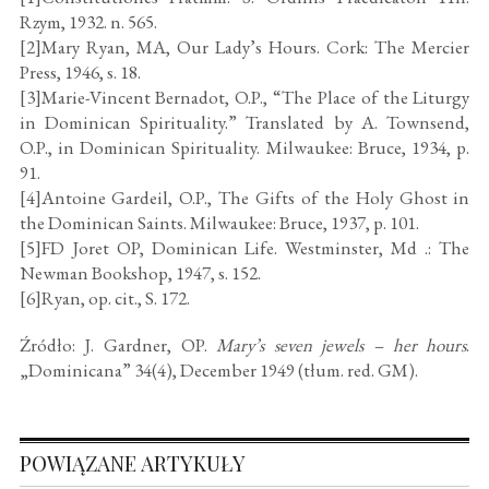
Rzym, 1932. n. 565.
[2]Mary Ryan, MA, Our Lady’s Hours. Cork: The Mercier
Press, 1946, s. 18.
[3]Marie-Vincent Bernadot, O.P., “The Place of the Liturgy
in Dominican Spirituality.” Translated by A. Townsend,
O.P., in Dominican Spirituality. Milwaukee: Bruce, 1934, p.
91.
[4]Antoine Gardeil, O.P., The Gifts of the Holy Ghost in
the Dominican Saints. Milwaukee: Bruce, 1937, p. 101.
[5]FD Joret OP, Dominican Life. Westminster, Md .: The
Newman Bookshop, 1947, s. 152.
[6]Ryan, op. cit., S. 172.
Źródło: J. Gardner, OP.
Mary’s seven jewels – her hours
.
„Dominicana” 34(4), December 1949 (tłum. red. GM).
POWIĄZANE ARTYKUŁY