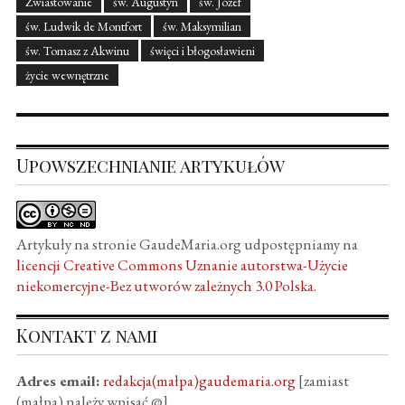
Zwiastowanie
św. Augustyn
św. Józef
św. Ludwik de Montfort
św. Maksymilian
św. Tomasz z Akwinu
święci i błogosławieni
życie wewnętrzne
Upowszechnianie artykułów
Artykuły na stronie GaudeMaria.org udpostępniamy na
licencji Creative Commons Uznanie autorstwa-Użycie
niekomercyjne-Bez utworów zależnych 3.0 Polska
.
Kontakt z nami
Adres email:
redakcja(małpa)gaudemaria.org
[zamiast
(małpa) należy wpisać @]