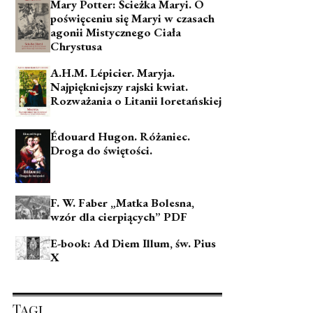
Mary Potter: Ścieżka Maryi. O
poświęceniu się Maryi w czasach
agonii Mistycznego Ciała
Chrystusa
A.H.M. Lépicier. Maryja.
Najpiękniejszy rajski kwiat.
Rozważania o Litanii loretańskiej
Édouard Hugon. Różaniec.
Droga do świętości.
F. W. Faber „Matka Bolesna,
wzór dla cierpiących” PDF
E-book: Ad Diem Illum, św. Pius
X
Tagi