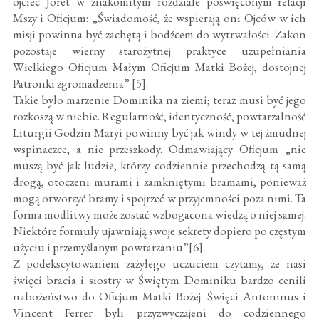
ojciec Joret w znakomitym rozdziale poświęconym relacji
Mszy i Oficjum: „Świadomość, że wspierają oni Ojców w ich
misji powinna być zachętą i bodźcem do wytrwałości. Zakon
pozostaje wierny starożytnej praktyce uzupełniania
Wielkiego Oficjum Małym Oficjum Matki Bożej, dostojnej
Patronki zgromadzenia” [5].
Takie było marzenie Dominika na ziemi; teraz musi być jego
rozkoszą w niebie. Regularność, identyczność, powtarzalność
Liturgii Godzin Maryi powinny być jak windy w tej żmudnej
wspinaczce, a nie przeszkody. Odmawiający Oficjum „nie
muszą być jak ludzie, którzy codziennie przechodzą tą samą
drogą, otoczeni murami i zamkniętymi bramami, ponieważ
mogą otworzyć bramy i spojrzeć w przyjemności poza nimi. Ta
forma modlitwy może zostać wzbogacona wiedzą o niej samej.
Niektóre formuły ujawniają swoje sekrety dopiero po częstym
użyciu i przemyślanym powtarzaniu”[6].
Z podekscytowaniem zażyłego uczuciem czytamy, że nasi
święci bracia i siostry w Świętym Dominiku bardzo cenili
nabożeństwo do Oficjum Matki Bożej. Święci Antoninus i
Vincent Ferrer byli przyzwyczajeni do codziennego