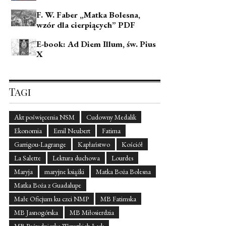
F. W. Faber „Matka Bolesna,
wzór dla cierpiących” PDF
E-book: Ad Diem Illum, św. Pius
X
Tagi
Akt poświęcenia NSM
Cudowny Medalik
Ekonomia
Emil Neubert
Fatima
Garrigou-Lagrange
Kapłaństwo
Kościół
La Salette
Lektura duchowa
Lourdes
Maryja
maryjne książki
Matka Boża Bolesna
Matka Boża z Guadalupe
Małe Oficjum ku czci NMP
MB Fatimska
MB Jasnogórska
MB Miłosierdzia
MB Pośredniczka Wszystkich Łask