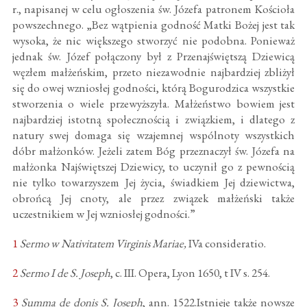
r., napisanej w celu ogłoszenia św. Józefa patronem Kościoła
powszechnego. „Bez wątpienia godność Matki Bożej jest tak
wysoka, że nic większego stworzyć nie podobna. Ponieważ
jednak św. Józef połączony był z Przenajświętszą Dziewicą
węzłem małżeńskim, przeto niezawodnie najbardziej zbliżył
się do owej wzniosłej godności, którą Bogurodzica wszystkie
stworzenia o wiele przewyższyła. Małżeństwo bowiem jest
najbardziej istotną społecznością i związkiem, i dlatego z
natury swej domaga się wzajemnej wspólnoty wszystkich
dóbr małżonków. Jeżeli zatem Bóg przeznaczył św. Józefa na
małżonka Najświętszej Dziewicy, to uczynił go z pewnością
nie tylko towarzyszem Jej życia, świadkiem Jej dziewictwa,
obrońcą Jej cnoty, ale przez związek małżeński także
uczestnikiem w Jej wzniosłej godności.”
1
Sermo w Nativitatem Virginis Mariae,
IVa consideratio.
2
Sermo I de S. Joseph
, c. III. Opera, Lyon 1650, t IV s. 254.
3
Summa de donis S. Joseph
, ann. 1522.Istnieje także nowsze