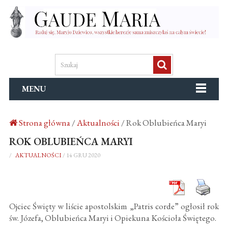
MENU
Strona główna
/
Aktualności
/
Rok Oblubieńca Maryi
ROK OBLUBIEŃCA MARYI
/
AKTUALNOŚCI
/
14 GRU 2020
Ojciec Święty w liście apostolskim „Patris corde” ogłosił rok
św. Józefa, Oblubieńca Maryi i Opiekuna Kościoła Świętego.