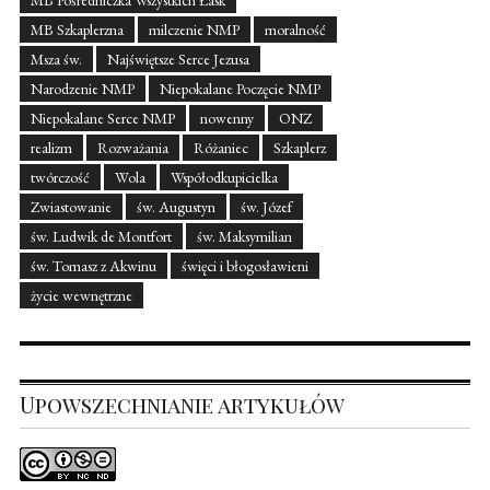
MB Szkaplerzna
milczenie NMP
moralność
Msza św.
Najświętsze Serce Jezusa
Narodzenie NMP
Niepokalane Poczęcie NMP
Niepokalane Serce NMP
nowenny
ONZ
realizm
Rozważania
Różaniec
Szkaplerz
twórczość
Wola
Współodkupicielka
Zwiastowanie
św. Augustyn
św. Józef
św. Ludwik de Montfort
św. Maksymilian
św. Tomasz z Akwinu
święci i błogosławieni
życie wewnętrzne
Upowszechnianie artykułów