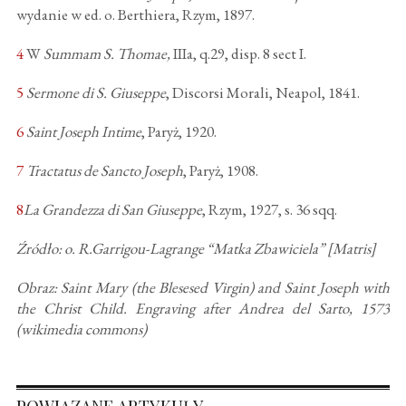
wydanie w ed. o. Berthiera, Rzym, 1897.
4
W
Summam S. Thomae,
IIIa, q.29, disp. 8 sect I.
5
Sermone di S. Giuseppe
, Discorsi Morali, Neapol, 1841.
6
Saint Joseph Intime
, Paryż, 1920.
7
Tractatus de Sancto Joseph
, Paryż, 1908.
8
La Grandezza di San Giuseppe
, Rzym, 1927, s. 36 sqq.
Źródło: o. R.Garrigou-Lagrange “Matka Zbawiciela” [Matris]
Obraz: Saint Mary (the Blesesed Virgin) and Saint Joseph with
the Christ Child. Engraving after Andrea del Sarto, 1573
(wikimedia commons)