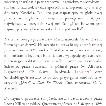
wiecznej chwale niż patriarchowie i największy z proroków –
św. Jan Chrzciciel, a także apostołowie, męczennicy i wielcy
doktorzy Kościoła. Ten, kto jest najmniejszy w głębi swej
pokory, ze względu na wzajemne powiązanie cnót, jest
największy w szczytach swej miłości: „Kto bowiem jest
najmniejszy wśród was wszystkich, ten jest wielki”.
Na temat owego prymatu św. Józefa nauczali Gerson
1
i św.
Bernadyn ze Sieny
2
. Nauczanie to stawało się coraz bardziej
powszechne w XVI wieku. Został uznany przez św. Teresę,
dominikanina Izydora z Isolani, który wydaje się być autorem
pierwszego traktatu o św. Józefie
3
, przez św. Franciszka
Salezego, przez Suareza
4
, a później przez św. Alfonsa.
Liguoriego
5
, Ch. Sauve
6
, kardynała Lepiciera
7
oraz
Sinibaldiego
8
; zostało to bardzo przystępnie omówione w
artykule „Józef” w
Dict. De Theol. Cath
. autorstwa M. A.
Michela.
Doktryna o prymacie św. Józefa została zatwierdzona przez
Leona XIII w encyklice
Quamquam pluries
, z 15 sierpnia 1899