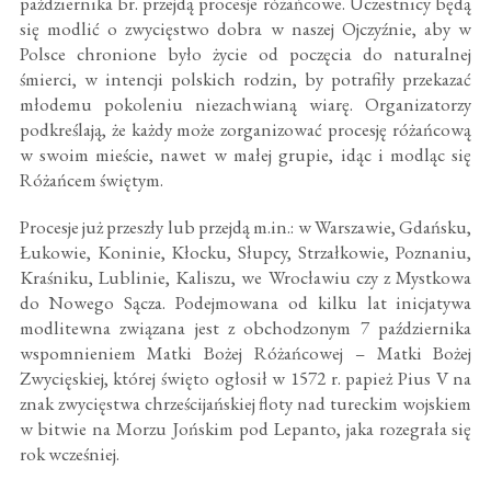
października br. przejdą procesje różańcowe. Uczestnicy będą
się modlić o zwycięstwo dobra w naszej Ojczyźnie, aby w
Polsce chronione było życie od poczęcia do naturalnej
śmierci, w intencji polskich rodzin, by potrafiły przekazać
młodemu pokoleniu niezachwianą wiarę. Organizatorzy
podkreślają, że każdy może zorganizować procesję różańcową
w swoim mieście, nawet w małej grupie, idąc i modląc się
Różańcem świętym.
Procesje już przeszły lub przejdą m.in.: w Warszawie, Gdańsku,
Łukowie, Koninie, Kłocku, Słupcy, Strzałkowie, Poznaniu,
Kraśniku, Lublinie, Kaliszu, we Wrocławiu czy z Mystkowa
do Nowego Sącza. Podejmowana od kilku lat inicjatywa
modlitewna związana jest z obchodzonym 7 października
wspomnieniem Matki Bożej Różańcowej – Matki Bożej
Zwycięskiej, której święto ogłosił w 1572 r. papież Pius V na
znak zwycięstwa chrześcijańskiej floty nad tureckim wojskiem
w bitwie na Morzu Jońskim pod Lepanto, jaka rozegrała się
rok wcześniej.