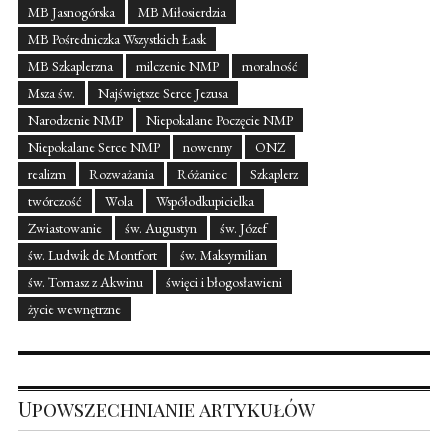
MB Jasnogórska
MB Miłosierdzia
MB Pośredniczka Wszystkich Łask
MB Szkaplerzna
milczenie NMP
moralność
Msza św.
Najświętsze Serce Jezusa
Narodzenie NMP
Niepokalane Poczęcie NMP
Niepokalane Serce NMP
nowenny
ONZ
realizm
Rozważania
Różaniec
Szkaplerz
twórczość
Wola
Współodkupicielka
Zwiastowanie
św. Augustyn
św. Józef
św. Ludwik de Montfort
św. Maksymilian
św. Tomasz z Akwinu
święci i błogosławieni
życie wewnętrzne
Upowszechnianie artykułów