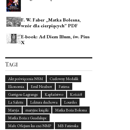
F. W. Faber „Matka Bolesna,
wzór dla cierpiących” PDF
E-book: Ad Diem Illum, św. Pius
X
Tagi
Akt poświęcenia NSM
Cudowny Medalik
Ekonomia
Emil Neubert
Fatima
Garrigou-Lagrange
Kapłaństwo
Kościół
La Salette
Lektura duchowa
Lourdes
Maryja
maryjne książki
Matka Boża Bolesna
Matka Boża z Guadalupe
Małe Oficjum ku czci NMP
MB Fatimska