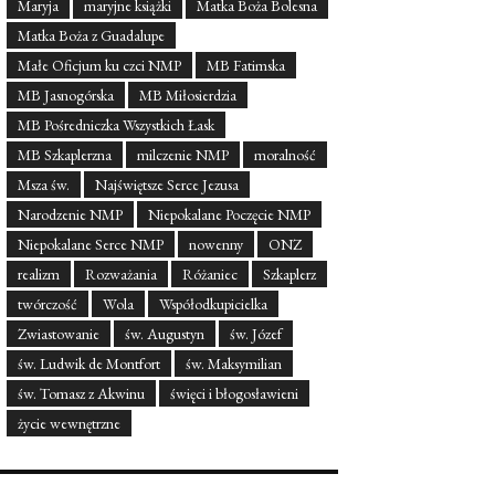
Maryja
maryjne książki
Matka Boża Bolesna
Matka Boża z Guadalupe
Małe Oficjum ku czci NMP
MB Fatimska
MB Jasnogórska
MB Miłosierdzia
MB Pośredniczka Wszystkich Łask
MB Szkaplerzna
milczenie NMP
moralność
Msza św.
Najświętsze Serce Jezusa
Narodzenie NMP
Niepokalane Poczęcie NMP
Niepokalane Serce NMP
nowenny
ONZ
realizm
Rozważania
Różaniec
Szkaplerz
twórczość
Wola
Współodkupicielka
Zwiastowanie
św. Augustyn
św. Józef
św. Ludwik de Montfort
św. Maksymilian
św. Tomasz z Akwinu
święci i błogosławieni
życie wewnętrzne