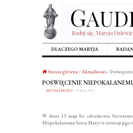
DLACZEGO MARYJA
BADAN
Strona główna
/
Aktualności
/
Poświęceni
POŚWIĘCENIE NIEPOKALANEMU
/
AKTUALNOŚCI
/
13 MAJ 2021
W dniu 13 maja br. członkowie Stowarzysz
Niepokalanemu Sercu Maryi w intencji jego 