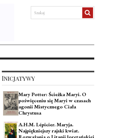
Inicjatywy
Mary Potter: Ścieżka Maryi. O
poświęceniu się Maryi w czasach
agonii Mistycznego Ciała
Chrystusa
A.H.M. Lépicier. Maryja.
Najpiękniejszy rajski kwiat.
Rozważania o Litanii loretańskiej