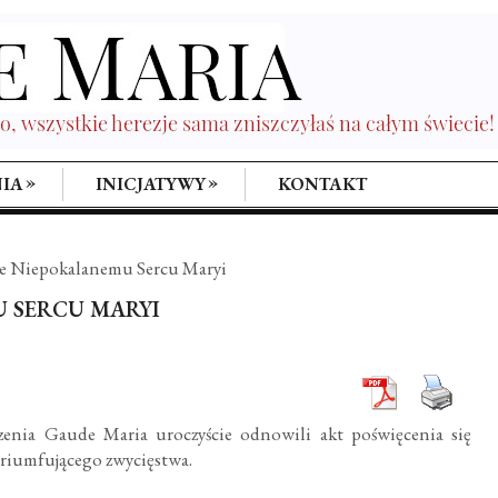
»
»
IA
INICJATYWY
KONTAKT
e Niepokalanemu Sercu Maryi
 SERCU MARYI
enia Gaude Maria uroczyście odnowili akt poświęcenia się
triumfującego zwycięstwa.