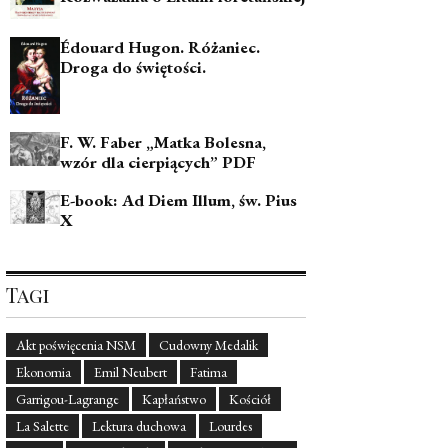
Édouard Hugon. Różaniec.
Droga do świętości.
F. W. Faber „Matka Bolesna,
wzór dla cierpiących” PDF
E-book: Ad Diem Illum, św. Pius
X
Tagi
Akt poświęcenia NSM
Cudowny Medalik
Ekonomia
Emil Neubert
Fatima
Garrigou-Lagrange
Kapłaństwo
Kościół
La Salette
Lektura duchowa
Lourdes