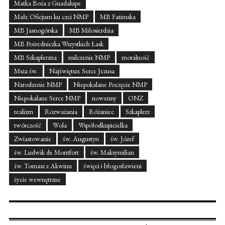
Matka Boża z Guadalupe
Małe Oficjum ku czci NMP
MB Fatimska
MB Jasnogórska
MB Miłosierdzia
MB Pośredniczka Wszystkich Łask
MB Szkaplerzna
milczenie NMP
moralność
Msza św.
Najświętsze Serce Jezusa
Narodzenie NMP
Niepokalane Poczęcie NMP
Niepokalane Serce NMP
nowenny
ONZ
realizm
Rozważania
Różaniec
Szkaplerz
twórczość
Wola
Współodkupicielka
Zwiastowanie
św. Augustyn
św. Józef
św. Ludwik de Montfort
św. Maksymilian
św. Tomasz z Akwinu
święci i błogosławieni
życie wewnętrzne