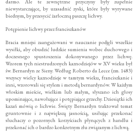
darmo. Ale te zewnętrzne przyczyny były zupełnie
niewystarczające, by uzasadnić zyski, które były wyrywane
biednym, by przesycić żarłoczną paszczę lichwy.
Potępienie lichwy przez franciszkanów
Bracia mniejsi zaangażowani w nauczanie podjęli wszelkie
wysiłki, aby obudzić ludzkie sumienia wobec duchowego i
doczesnego spustoszenia dokonywanego przez lichwę.
Wzorem tych niestrudzonych kaznodziejów w XV wieku był
św. Bernardyn ze Sieny. Według Roberto da Lecce (zm. 1483)
wszyscy wielcy kaznodzieje w tamtym wieku, franciszkanie i
inni, wzorowali się stylem i metodą bernardynów. W każdym
włoskim mieście, wielkim lub małym, słyszano ich głosy
upominające, nawołujące i potępiające grzechy. Dziesiątki ich
kazań mówią o lichwie. Święty Bernardyn traktował temat
gruntownie i z największą jasnością, usiłując przekonać
słuchaczy o pozornych korzyściach płynących z handlu i
przekonać ich o bardzo konkretnym złu związanym z lichwą.