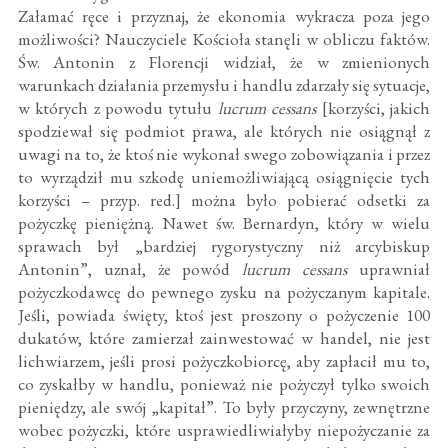
Załamać ręce i przyznaj, że ekonomia wykracza poza jego
możliwości? Nauczyciele Kościoła stanęli w obliczu faktów.
Św. Antonin z Florencji widział, że w zmienionych
warunkach działania przemysłu i handlu zdarzały się sytuacje,
w których z powodu tytułu
lucrum cessans
[korzyści, jakich
spodziewał się podmiot prawa, ale których nie osiągnął z
uwagi na to, że ktoś nie wykonał swego zobowiązania i przez
to wyrządził mu szkodę uniemożliwiającą osiągnięcie tych
korzyści – przyp. red.] można było pobierać odsetki za
pożyczkę pieniężną. Nawet św. Bernardyn, który w wielu
sprawach był „bardziej rygorystyczny niż arcybiskup
Antonin”, uznał, że powód
lucrum cessans
uprawniał
pożyczkodawcę do pewnego zysku na pożyczanym kapitale.
Jeśli, powiada święty, ktoś jest proszony o pożyczenie 100
dukatów, które zamierzał zainwestować w handel, nie jest
lichwiarzem, jeśli prosi pożyczkobiorcę, aby zapłacił mu to,
co zyskałby w handlu, ponieważ nie pożyczył tylko swoich
pieniędzy, ale swój „kapitał”. To były przyczyny, zewnętrzne
wobec pożyczki, które usprawiedliwiałyby niepożyczanie za