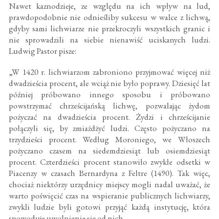
Nawet kaznodzieje, ze względu na ich wpływ na lud,
prawdopodobnie nie odnieśliby sukcesu w walce z lichwą,
gdyby sami lichwiarze nie przekroczyli wszystkich granic i
nie sprowadzili na siebie nienawiść uciskanych ludzi.
Ludwig Pastor pisze:
„W 1420 r. lichwiarzom zabroniono przyjmować więcej niż
dwadzieścia procent, ale wciąż nie było poprawy. Dziesięć lat
później próbowano innego sposobu i próbowano
powstrzymać chrześcijańską lichwę, pozwalając żydom
pożyczać na dwadzieścia procent. Żydzi i chrześcijanie
połączyli się, by zmiażdżyć ludzi. Często pożyczano na
trzydzieści procent. Według Moroniego, we Włoszech
pożyczano czasem na siedemdziesiąt lub osiemdziesiąt
procent. Czterdzieści procent stanowiło zwykłe odsetki w
Piacenzy w czasach Bernardyna z Feltre (1490). Tak więc,
chociaż niektórzy urzędnicy miejscy mogli nadal uważać, że
warto poświęcić czas na wspieranie publicznych lichwiarzy,
zwykli ludzie byli gotowi przyjąć każdą instytucję, która
spowoduje uwolnienie się od nich.