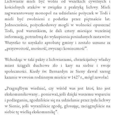
Lichwiarze mieli być wolni od wszelkich cywilnych i
kościelnych ataków w związku z praktyką lichwy. Mieli
zagwarantowany monopol na udzielanie pożyczek w Todi i
mieli być zwolnieni z podatku przez piętnaście lat.
Jednocześnie, pożyczkodawcy mogli w wolności opuszczać
Todi, pod warunkiem, że dali cztery miesiące wcześniej
informację, potrzebną do wykupienia posiadanych zastawów.
Wszystko to uzyskało aprobatę gminy i zostało uznane za
„przyzwoitość, znośność, zwyczaj i konieczność”.
Wchodząc w taki pakty z lichwiarzami, chrześcijańscy władcy
miast ściągali duchowe zło i kary na siebie i swoje
społeczności. Kiedy św. Bernardyn ze Sieny dawał szereg
kazanie w swoim rodzinnym mieście w 1427 r., mógł zawołać:
„Pragnąłbym wiedzieć, czy wśród was jest ktoś, kto jest
ekskomunikowany… ponieważ, jeśli dzięki waszemu wsparciu
i podżeganiu, zgodziliście się na udzielanie przez żyda lichwy
w Sienie, jeśli wyraziliście zgodę, głosując, zaciągnęliście na
siebie tę wielką ekskomunikę”.