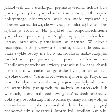
Jakkolwiek zła i uciskająca, piętnastowieczna lichwa była
postrzegana jako gospodarcza konieczność. Dla czysto
politycznego obserwatora wiek ten może wydawać się
okresem wstecznictwa, ale w sferze gospodarczej był to okres
szybkiego rozwoju. Na przykład na rozpowszechnienie
gospodarki pieniężnej w Anglii wpłynęło uchwalenie
ustawy przeciwko płatnościom w naturze. W okresie
rozwijającego się przemysłu i handlu, udzielanie pożyczek
przez zwykłe osoby nie było już środkiem nadzwyczajnym,
niechętnie podejmowanym przez kredytobiorców.
Handlowcy potrzebowali więcej gotówki niż w danej chwili
posiadali, a w zamian za gotówkę byli gotowi zapłacić
wysokie odsetki. Warunki XV-wiecznej Florencji, Paryża, czy
nawet Londynu w tym okresie przejściowym były odmienne
od warunków panujących w małych miasteczkach lub
wioskach, które brali pod uwagę twórcy średniowiecznej
doktryny gospodarczej. Chłop pańszczyźniany stał się wolnym
człowiekiem, a jako rzemieślnik lub kupiec pragnął
zjednoczyć siły z bogatymi, którzy byli źródłem kapitału.