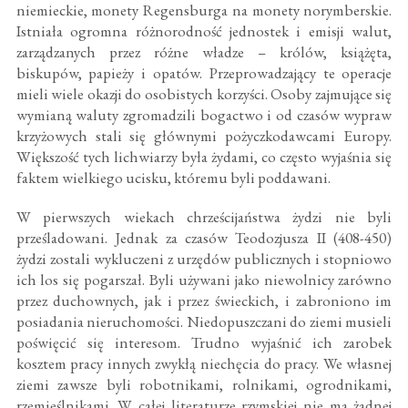
niemieckie, monety Regensburga na monety norymberskie.
Istniała ogromna różnorodność jednostek i emisji walut,
zarządzanych przez różne władze – królów, książęta,
biskupów, papieży i opatów. Przeprowadzający te operacje
mieli wiele okazji do osobistych korzyści. Osoby zajmujące się
wymianą waluty zgromadzili bogactwo i od czasów wypraw
krzyżowych stali się głównymi pożyczkodawcami Europy.
Większość tych lichwiarzy była żydami, co często wyjaśnia się
faktem wielkiego ucisku, któremu byli poddawani.
W pierwszych wiekach chrześcijaństwa żydzi nie byli
prześladowani. Jednak za czasów Teodozjusza II (408-450)
żydzi zostali wykluczeni z urzędów publicznych i stopniowo
ich los się pogarszał. Byli używani jako niewolnicy zarówno
przez duchownych, jak i przez świeckich, i zabroniono im
posiadania nieruchomości. Niedopuszczani do ziemi musieli
poświęcić się interesom. Trudno wyjaśnić ich zarobek
kosztem pracy innych zwykłą niechęcia do pracy. We własnej
ziemi zawsze byli robotnikami, rolnikami, ogrodnikami,
rzemieślnikami. W całej literaturze rzymskiej nie ma żadnej