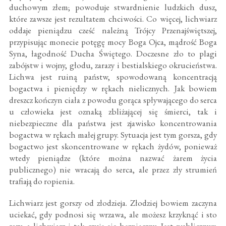
duchowym złem; powoduje stwardnienie ludzkich dusz,
które zawsze jest rezultatem chciwości. Co więcej, lichwiarz
oddaje pieniądzu cześć należną Trójcy Przenajświętszej,
przypisując monecie potęgę mocy Boga Ojca, mądrość Boga
Syna, łagodność Ducha Świętego. Doczesne zło to plagi
zabójstw i wojny, głodu, zarazy i bestialskiego okrucieństwa.
Lichwa jest ruiną państw, spowodowaną koncentracją
bogactwa i pieniędzy w rękach nielicznych. Jak bowiem
dreszcz kończyn ciała z powodu gorąca spływającego do serca
u człowieka jest oznaką zbliżającej się śmierci, tak i
niebezpieczne dla państwa jest zjawisko koncentrowania
bogactwa w rękach małej grupy. Sytuacja jest tym gorsza, gdy
bogactwo jest skoncentrowane w rękach żydów, ponieważ
wtedy pieniądze (które można nazwać żarem życia
publicznego) nie wracają do serca, ale przez zły strumień
trafiają do ropienia.
Lichwiarz jest gorszy od złodzieja. Złodziej bowiem zaczyna
uciekać, gdy podnosi się wrzawa, ale możesz krzyknąć i sto