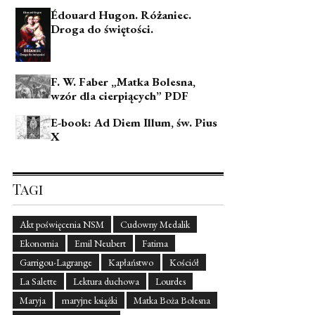
Édouard Hugon. Różaniec.
Droga do świętości.
F. W. Faber „Matka Bolesna,
wzór dla cierpiących” PDF
E-book: Ad Diem Illum, św. Pius
X
Tagi
Akt poświęcenia NSM
Cudowny Medalik
Ekonomia
Emil Neubert
Fatima
Garrigou-Lagrange
Kapłaństwo
Kościół
La Salette
Lektura duchowa
Lourdes
Maryja
maryjne książki
Matka Boża Bolesna