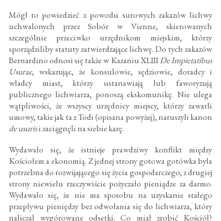
Mógł to powiedzieć z powodu surowych zakazów lichwy
uchwalonych przez Sobór w Vienne, skierowanych
szczególnie przeciwko urzędnikom miejskim, którzy
sporządziliby statuty zatwierdzające lichwę. Do tych zakazów
Bernardino odnosi się także w Kazaniu XLIII
De Impietatibus
Usurae
, wskazując, że konsulowie, sędziowie, doradcy i
władcy miast, którzy ustanawiają lub faworyzują
publicznego lichwiarza, ponoszą ekskomunikę. Nie ulega
wątpliwości, że wszyscy urzędnicy miejscy, którzy zawarli
umowy, takie jak ta z Todi (opisana powyżej), naruszyli kanon
de usuris
i zaciągnęli na siebie karę.
Wydawało się, że istnieje prawdziwy konflikt między
Kościołem a ekonomią. Z jednej strony gotowa gotówka była
potrzebna do rozwijającego się życia gospodarczego; z drugiej
strony niewielu rzeczywiście pożyczało pieniądze za darmo.
Wydawało się, że nie ma sposobu na uzyskanie stałego
przepływu pieniędzy bez odwołania się do lichwiarza, który
naliczał wygórowane odsetki. Co miał zrobić Kościół?