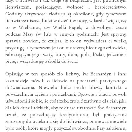
razy, a lichwiarz i tak czuje się bezpieczny. Jest publicznym
lichwiarzem, posiadającym wolność i bezpieczeństwo.
Godziny aktywności złodzieja są określone, gdy tymczasem
lichwiarze niszczą ludzi w dzień i w nocy, w każde święto, czy
to w Wielkanoc, czy Wielki Piątek, w dowolnym czasie
podczas Mszy św. lub w innych godzinach. Jest sprytny,
sprawia bowiem, że czujesz, iż to on wyświadcza ci wielką
przysługę, a tymczasem jest on mordercą biednego człowieka,
zabierającym jego szaty, buty, dom, pole, łóżko, jedzenie i
picie, i wszystkie jego środki do życia.
Opisując w ten sposób zło lichwy, św. Bernardyn i inni
kaznodzieje mówili o lichwie na podstawie praktycznego
doświadczenia. Niewielu ludzi miało bliższy kontakt z
powszechnym życiem i potrzebami. Ojcowie i bracia powoli
uświadomili sobie, że coś trzeba zrobić zarówno dla ciał, jak i
dla ich dusz ludzkich, aby te dusze uratować. Św. Bernardyn
uznał, że potrzebujący kredytobiorca był praktycznie
zmuszony do uciekania się do lichwiarza, ponieważ niewiele
było osób, które mogły pożyczać swobodnie. Przy założeniu,