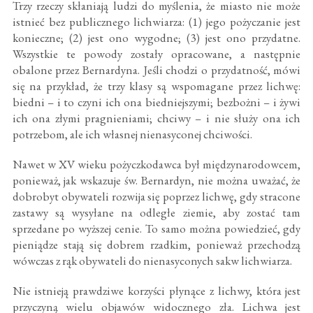
Trzy rzeczy skłaniają ludzi do myślenia, że miasto nie może
istnieć bez publicznego lichwiarza: (1) jego pożyczanie jest
konieczne; (2) jest ono wygodne; (3) jest ono przydatne.
Wszystkie te powody zostały opracowane, a następnie
obalone przez Bernardyna. Jeśli chodzi o przydatność, mówi
się na przykład, że trzy klasy są wspomagane przez lichwę:
biedni – i to czyni ich ona biedniejszymi; bezbożni – i żywi
ich ona złymi pragnieniami; chciwy – i nie służy ona ich
potrzebom, ale ich własnej nienasyconej chciwości.
Nawet w XV wieku pożyczkodawca był międzynarodowcem,
ponieważ, jak wskazuje św. Bernardyn, nie można uważać, że
dobrobyt obywateli rozwija się poprzez lichwę, gdy stracone
zastawy są wysyłane na odległe ziemie, aby zostać tam
sprzedane po wyższej cenie. To samo można powiedzieć, gdy
pieniądze stają się dobrem rzadkim, ponieważ przechodzą
wówczas z rąk obywateli do nienasyconych sakw lichwiarza.
Nie istnieją prawdziwe korzyści płynące z lichwy, która jest
przyczyną wielu objawów widocznego zła. Lichwa jest