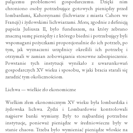
palącemu problemowi gospodarczemu. Dzięki nim
chroniono osoby potrzebujące gotowych pieniędzy przed
lombardami, Kahorsynami (lichwiarze z miasta Cahors we
Francji) i żydowskimi lichwiarzami.
Mons
, zgodnie z definicją
papieża Juliusza II, było funduszem, na który zebrano
znaczną sumę pieniędzy i z którego biedni i potrzebujący byli
wspomagani pożyczkami proporcjonalnie do ich potrzeb, po
tym, jak wyznaczeni urzędnicy określili ich potrzebę i
otrzymali w zamian zobowiązania stosowne zabezpieczenie.
Powstanie tych instytucji wynikało z uwarunkowań
gospodarczych XV wieku i sposobu, w jaki bracia starali się
zaradzić tym okolicznościom.
Lichwa — wielkie zło ekonomiczne
Wielkim złem ekonomicznym XV wieku była lombardzka i
żydowska lichwa. Żydzi i Lombardowie kontrolowali
najpierw banki wymiany. Były to najbardziej potrzebne
instytucje, ponieważ pieniądze w średniowieczu były w
stanie chaosu. Trzeba było wymieniać pieniądze włoskie na