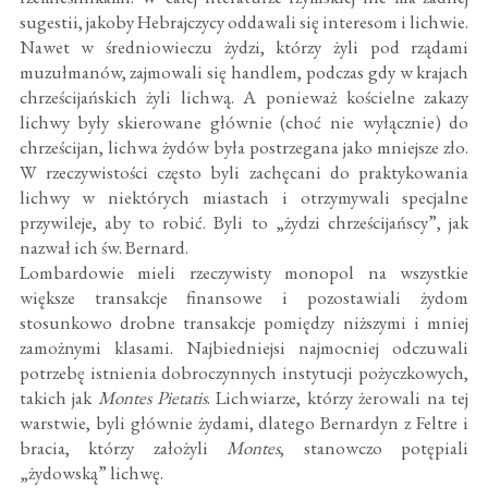
sugestii, jakoby Hebrajczycy oddawali się interesom i lichwie.
Nawet w średniowieczu żydzi, którzy żyli pod rządami
muzułmanów, zajmowali się handlem, podczas gdy w krajach
chrześcijańskich żyli lichwą. A ponieważ kościelne zakazy
lichwy były skierowane głównie (choć nie wyłącznie) do
chrześcijan, lichwa żydów była postrzegana jako mniejsze zło.
W rzeczywistości często byli zachęcani do praktykowania
lichwy w niektórych miastach i otrzymywali specjalne
przywileje, aby to robić. Byli to „żydzi chrześcijańscy”, jak
nazwał ich św. Bernard.
Lombardowie mieli rzeczywisty monopol na wszystkie
większe transakcje finansowe i pozostawiali żydom
stosunkowo drobne transakcje pomiędzy niższymi i mniej
zamożnymi klasami. Najbiedniejsi najmocniej odczuwali
potrzebę istnienia dobroczynnych instytucji pożyczkowych,
takich jak
Montes Pietatis
. Lichwiarze, którzy żerowali na tej
warstwie, byli głównie żydami, dlatego Bernardyn z Feltre i
bracia, którzy założyli
Montes
, stanowczo potępiali
„żydowską” lichwę.