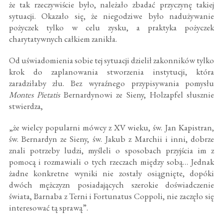
że tak rzeczywiście było, należało zbadać przyczynę takiej
sytuacji. Okazało się, że niegodziwe było nadużywanie
pożyczek tylko w celu zysku, a praktyka pożyczek
charytatywnych całkiem zanikła.
Od uświadomienia sobie tej sytuacji dzielił zakonników tylko
krok do zaplanowania stworzenia instytucji, która
zaradziłaby złu. Bez wyraźnego przypisywania pomysłu
Montes Pietatis
Bernardynowi ze Sieny, Holzapfel słusznie
stwierdza,
„że wielcy popularni mówcy z XV wieku, św. Jan Kapistran,
św. Bernardyn ze Sieny, św. Jakub z Marchii i inni, dobrze
znali potrzeby ludzi, myśleli o sposobach przyjścia im z
pomocą i rozmawiali o tych rzeczach między sobą… Jednak
żadne konkretne wyniki nie zostały osiągnięte, dopóki
dwóch mężczyzn posiadających szerokie doświadczenie
świata, Barnaba z Terni i Fortunatus Coppoli, nie zaczęło się
interesować tą sprawą”.