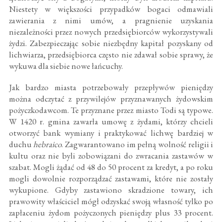
Niestety w większości przypadków bogaci odmawiali
zawierania z nimi umów, a pragnienie uzyskania
niezależności przez nowych przedsiębiorców wykorzystywali
żydzi. Zabezpieczając sobie niezbędny kapitał pozyskany od
lichwiarza, przedsiębiorca często nie zdawał sobie sprawy, że
wykuwa dla siebie nowe łańcuchy.
Jak bardzo miasta potrzebowały przepływów pieniędzy
można odczytać z przywilejów przyznawanych żydowskim
pożyczkodawcom. Te przyznane przez miasto Todi są typowe.
W 1420 r. gmina zawarła umowę z żydami, którzy chcieli
otworzyć bank wymiany i praktykować lichwę bardziej w
duchu
hebraico
. Zagwarantowano im pełną wolność religii i
kultu oraz nie byli zobowiązani do zwracania zastawów w
szabat. Mogli żądać od 48 do 50 procent za kredyt, a po roku
mogli dowolnie rozporządzać zastawami, które nie zostały
wykupione. Gdyby zastawiono skradzione towary, ich
prawowity właściciel mógł odzyskać swoją własność tylko po
zapłaceniu żydom pożyczonych pieniędzy plus 33 procent.