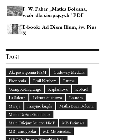
F. W. Faber „Matka Bolesna,
wzór dla cierpiących” PDF
E-book: Ad Diem Illum, św. Pius
X
Tagi
Akt poświęcenia NSM
Cudowny Medalik
Ekonomia
Emil Neubert
Fatima
Garrigou-Lagrange
Kapłaństwo
Kościół
La Salette
Lektura duchowa
Lourdes
Maryja
maryjne książki
Matka Boża Bolesna
Matka Boża z Guadalupe
Małe Oficjum ku czci NMP
MB Fatimska
MB Jasnogórska
MB Miłosierdzia
MB Pośredniczka Wszystkich Łask