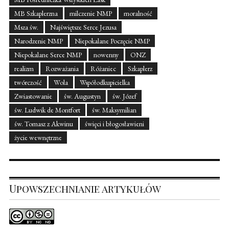
MB Szkaplerzna
milczenie NMP
moralność
Msza św.
Najświętsze Serce Jezusa
Narodzenie NMP
Niepokalane Poczęcie NMP
Niepokalane Serce NMP
nowenny
ONZ
realizm
Rozważania
Różaniec
Szkaplerz
twórczość
Wola
Współodkupicielka
Zwiastowanie
św. Augustyn
św. Józef
św. Ludwik de Montfort
św. Maksymilian
św. Tomasz z Akwinu
święci i błogosławieni
życie wewnętrzne
Upowszechnianie artykułów