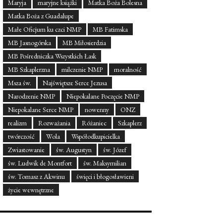
Maryja
maryjne książki
Matka Boża Bolesna
Matka Boża z Guadalupe
Małe Oficjum ku czci NMP
MB Fatimska
MB Jasnogórska
MB Miłosierdzia
MB Pośredniczka Wszystkich Łask
MB Szkaplerzna
milczenie NMP
moralność
Msza św.
Najświętsze Serce Jezusa
Narodzenie NMP
Niepokalane Poczęcie NMP
Niepokalane Serce NMP
nowenny
ONZ
realizm
Rozważania
Różaniec
Szkaplerz
twórczość
Wola
Współodkupicielka
Zwiastowanie
św. Augustyn
św. Józef
św. Ludwik de Montfort
św. Maksymilian
św. Tomasz z Akwinu
święci i błogosławieni
życie wewnętrzne