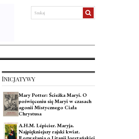
Inicjatywy
Mary Potter: Ścieżka Maryi. O
poświęceniu się Maryi w czasach
agonii Mistycznego Ciała
Chrystusa
A.H.M. Lépicier. Maryja.
Najpiękniejszy rajski kwiat.
Rozważania o Litanii loretańskiej