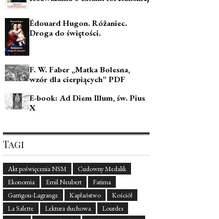
Édouard Hugon. Różaniec.
Droga do świętości.
F. W. Faber „Matka Bolesna,
wzór dla cierpiących” PDF
E-book: Ad Diem Illum, św. Pius
X
Tagi
Akt poświęcenia NSM
Cudowny Medalik
Ekonomia
Emil Neubert
Fatima
Garrigou-Lagrange
Kapłaństwo
Kościół
La Salette
Lektura duchowa
Lourdes