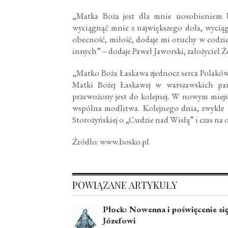
„Matka Boża jest dla mnie uosobieniem be
wyciągnąć mnie z największego doła, wyciągn
obecność, miłość, dodaje mi otuchy w codzie
innych” – dodaje Paweł Jaworski, założyciel Ż
„Matko Boża Łaskawa zjednocz serca Polaków
Matki Bożej Łaskawej w warszawskich para
przewożony jest do kolejnej. W nowym miejs
wspólna modlitwa. Kolejnego dnia, zwykle po
Storożyńskiej o „Cudzie nad Wisłą” i czas na
Źródło: www.bosko.pl
POWIĄZANE ARTYKUŁY
Płock: Nowenna i poświęcenie się
Józefowi