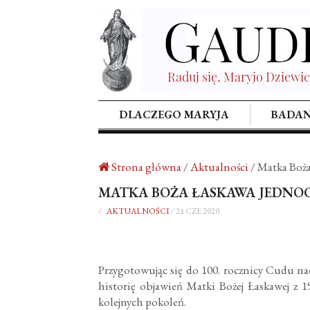
DLACZEGO MARYJA
BADAN
Strona główna
/
Aktualności
/
Matka Boża
MATKA BOŻA ŁASKAWA JEDNO
/
AKTUALNOŚCI
/
21 CZE 2020
Przygotowując się do 100. rocznicy Cudu nad 
historię objawień Matki Bożej Łaskawej z 1
kolejnych pokoleń.