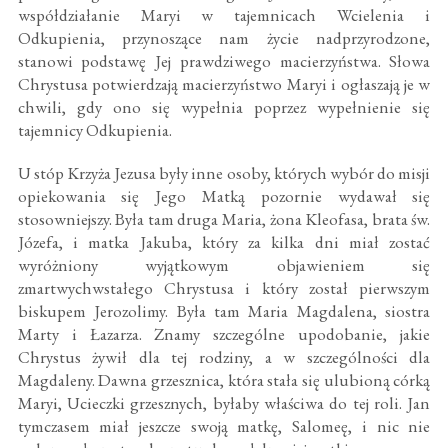
współdziałanie Maryi w tajemnicach Wcielenia i
Odkupienia, przynoszące nam życie nadprzyrodzone,
stanowi podstawę Jej prawdziwego macierzyństwa. Słowa
Chrystusa potwierdzają macierzyństwo Maryi i ogłaszają je w
chwili, gdy ono się wypełnia poprzez wypełnienie się
tajemnicy Odkupienia.
U stóp Krzyża Jezusa były inne osoby, których wybór do misji
opiekowania się Jego Matką pozornie wydawał się
stosowniejszy. Była tam druga Maria, żona Kleofasa, brata św.
Józefa, i matka Jakuba, który za kilka dni miał zostać
wyróżniony wyjątkowym objawieniem się
zmartwychwstałego Chrystusa i który został pierwszym
biskupem Jerozolimy. Była tam Maria Magdalena, siostra
Marty i Łazarza. Znamy szczególne upodobanie, jakie
Chrystus żywił dla tej rodziny, a w szczególności dla
Magdaleny. Dawna grzesznica, która stała się ulubioną córką
Maryi, Ucieczki grzesznych, byłaby właściwa do tej roli. Jan
tymczasem miał jeszcze swoją matkę, Salomeę, i nic nie