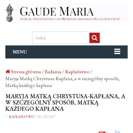
MENU
Strona główna
/
Badania
/
Kapłaństwo
/
Maryja Matką Chrystusa-Kapłana, a w szczególny sposób,
Matką każdego kapłana
MARYJA MATKĄ CHRYSTUSA-KAPŁANA, A
W SZCZEGÓLNY SPOSÓB, MATKĄ
KAŻDEGO KAPŁANA
/
KAPŁAŃSTWO
/
20 CZE 2017