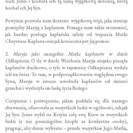
nich Jezus i kochała ich tą samą wyjątkową miłością, którą
kochał ich Jej Syn.
Powyższe pozwala nam dostrzec wyjątkową więź, jaka istnieje
pomiędzy Maryją a kapłanem. Pomaga nam także zrozumieć,
jak bardzo posługa kapłańska zależy od wsparcia Matki
Chrystusa-Kapłana oraz jak konieczna jest Jej pomoc.
2.
Maryja jako szczególna Matka kapłanów w dziele
Odkupienia.
O ile w dziele Wcielenia Maryja niejako poczęła
kapłanów duchowo, o tyle w tajemnicy Odkupienia wydała
ich na świat. To tam, w podporządkowaniu względem swego
Syna, Maryja w istocie uwolniła kapłanów od śmierci
grzechu i wysłużyła im łaskę życia Bożego.
Cierpienie i poświęcenie, jakim poddała się dla naszego
zbawienia, ofiarowała za wszystkich ludzi w ogólności, tak jak
Jej Syn. Jezus wylał na Krzyżu całą swą Krew za wszystkich
ludzi (a nie poszczególne krople za konkretne osoby),
pragnąc, aby dusze wybrane – przede wszystkim Jego Matka,