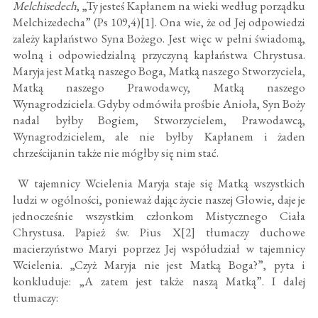
Melchisedech
, „Ty jesteś Kapłanem na wieki według porządku
Melchizedecha” (Ps 109,4)[1]. Ona wie, że od Jej odpowiedzi
zależy kapłaństwo Syna Bożego. Jest więc w pełni świadomą,
wolną i odpowiedzialną przyczyną kapłaństwa Chrystusa.
Maryja jest Matką naszego Boga, Matką naszego Stworzyciela,
Matką naszego Prawodawcy, Matką naszego
Wynagrodziciela. Gdyby odmówiła prośbie Anioła, Syn Boży
nadal byłby Bogiem, Stworzycielem, Prawodawcą,
Wynagrodzicielem, ale nie byłby Kapłanem i żaden
chrześcijanin także nie mógłby się nim stać.
W tajemnicy Wcielenia Maryja staje się Matką wszystkich
ludzi w ogólności, ponieważ dając życie naszej Głowie, daje je
jednocześnie wszystkim członkom Mistycznego Ciała
Chrystusa. Papież św. Pius X[2] tłumaczy duchowe
macierzyństwo Maryi poprzez Jej współudział w tajemnicy
Wcielenia. „Czyż Maryja nie jest Matką Boga?”, pyta i
konkluduje: „A zatem jest także naszą Matką”. I dalej
tłumaczy: