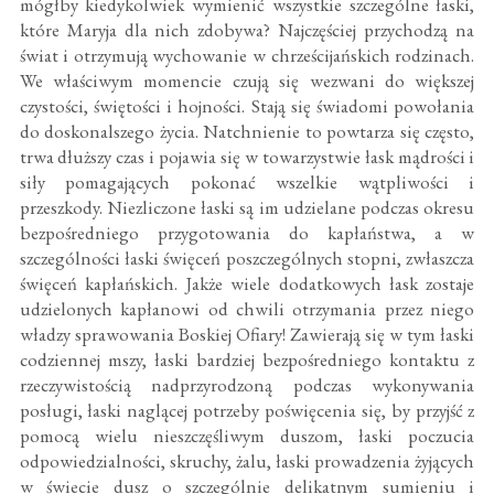
mógłby kiedykolwiek wymienić wszystkie szczególne łaski,
które Maryja dla nich zdobywa? Najczęściej przychodzą na
świat i otrzymują wychowanie w chrześcijańskich rodzinach.
We właściwym momencie czują się wezwani do większej
czystości, świętości i hojności. Stają się świadomi powołania
do doskonalszego życia. Natchnienie to powtarza się często,
trwa dłuższy czas i pojawia się w towarzystwie łask mądrości i
siły pomagających pokonać wszelkie wątpliwości i
przeszkody. Niezliczone łaski są im udzielane podczas okresu
bezpośredniego przygotowania do kapłaństwa, a w
szczególności łaski święceń poszczególnych stopni, zwłaszcza
święceń kapłańskich. Jakże wiele dodatkowych łask zostaje
udzielonych kapłanowi od chwili otrzymania przez niego
władzy sprawowania Boskiej Ofiary! Zawierają się w tym łaski
codziennej mszy, łaski bardziej bezpośredniego kontaktu z
rzeczywistością nadprzyrodzoną podczas wykonywania
posługi, łaski naglącej potrzeby poświęcenia się, by przyjść z
pomocą wielu nieszczęśliwym duszom, łaski poczucia
odpowiedzialności, skruchy, żalu, łaski prowadzenia żyjących
w świecie dusz o szczególnie delikatnym sumieniu i