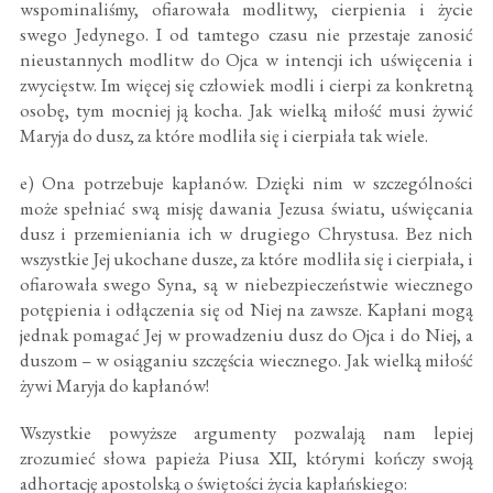
wspominaliśmy, ofiarowała modlitwy, cierpienia i życie
swego Jedynego. I od tamtego czasu nie przestaje zanosić
nieustannych modlitw do Ojca w intencji ich uświęcenia i
zwycięstw. Im więcej się człowiek modli i cierpi za konkretną
osobę, tym mocniej ją kocha. Jak wielką miłość musi żywić
Maryja do dusz, za które modliła się i cierpiała tak wiele.
e) Ona potrzebuje kapłanów. Dzięki nim w szczególności
może spełniać swą misję dawania Jezusa światu, uświęcania
dusz i przemieniania ich w drugiego Chrystusa. Bez nich
wszystkie Jej ukochane dusze, za które modliła się i cierpiała, i
ofiarowała swego Syna, są w niebezpieczeństwie wiecznego
potępienia i odłączenia się od Niej na zawsze. Kapłani mogą
jednak pomagać Jej w prowadzeniu dusz do Ojca i do Niej, a
duszom – w osiąganiu szczęścia wiecznego. Jak wielką miłość
żywi Maryja do kapłanów!
Wszystkie powyższe argumenty pozwalają nam lepiej
zrozumieć słowa papieża Piusa XII, którymi kończy swoją
adhortację apostolską o świętości życia kapłańskiego: