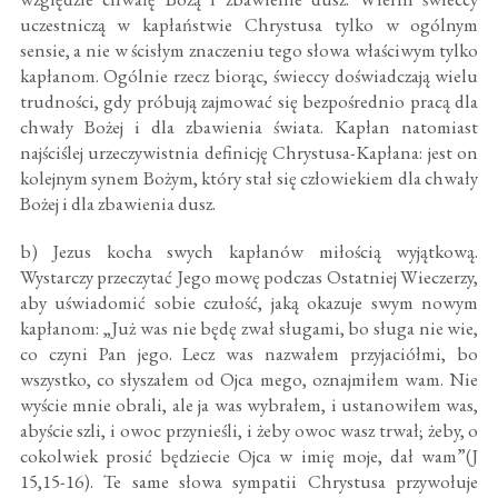
uczestniczą w kapłaństwie Chrystusa tylko w ogólnym
sensie, a nie w ścisłym znaczeniu tego słowa właściwym tylko
kapłanom. Ogólnie rzecz biorąc, świeccy doświadczają wielu
trudności, gdy próbują zajmować się bezpośrednio pracą dla
chwały Bożej i dla zbawienia świata. Kapłan natomiast
najściślej urzeczywistnia definicję Chrystusa-Kapłana: jest on
kolejnym synem Bożym, który stał się człowiekiem dla chwały
Bożej i dla zbawienia dusz.
b) Jezus kocha swych kapłanów miłością wyjątkową.
Wystarczy przeczytać Jego mowę podczas Ostatniej Wieczerzy,
aby uświadomić sobie czułość, jaką okazuje swym nowym
kapłanom: „Już was nie będę zwał sługami, bo sługa nie wie,
co czyni Pan jego. Lecz was nazwałem przyjaciółmi, bo
wszystko, co słyszałem od Ojca mego, oznajmiłem wam. Nie
wyście mnie obrali, ale ja was wybrałem, i ustanowiłem was,
abyście szli, i owoc przynieśli, i żeby owoc wasz trwał; żeby, o
cokolwiek prosić będziecie Ojca w imię moje, dał wam”(J
15,15-16). Te same słowa sympatii Chrystusa przywołuje