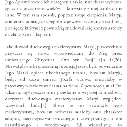
Jego Apostołowie i ich następcy, a także inne dusze wybrane
żyjące na przestrzeni wieków – korzystały z niej bardziej niż
inne. W ten sam sposób, poprzez swoje cierpienia, Maryja
zamierzała pomagać szczególnie pewnym wybranym osobom,
pomiędzy którymi z pewnością znajdowali się kontynuatorzy
dzieła Jej Syna – kapłani.
Jako dowód duchowego macierzyństwa Maryi, powszechnie
przytacza się słowa wypowiedziane do Niej przez
umierającego Chrystusa: „Oto syn Twój” (Jn 19,26).
Niewątpliwie bezpośrednią intencją Jezusa było powierzenie
Jego Matki opiece ukochanego ucznia, bowiem Maryja,
będąc od czasu śmierci Józefa wdową, musiałaby w
przeciwnym razie zostać sama na ziemi. Z pewnością miał On
także na myśli jeszcze inne przesłanie o większej doniosłości,
dotyczące duchowego macierzyństwa Maryi względem
wszystkich ludzi[4]. Słowa te nie stworzyły tego
macierzyństwa, bowiem wówczas miałoby ono charakter
adopcji, macierzyństwa sztucznego i zewnętrznego, a nie
prawdziwego i wrodzonego. Jak widzieliśmy, to