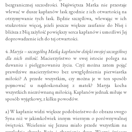
bezgranicznej szczodrości. Najświętsza Matka nie przestaje
wlewać w dusze kapłanów łask zgodnie z ich otwartością na
otrzymywanie tych łask. Będzie szczęśliwa, wlewając w ich
stukrotnie więcej, jeżeli jeszcze większe zaufanie do Niej i
bliższa z Nią zażyłość powiększy serca kapłanów i umożliwi Jej
doprowadzenie ich do tej otwartości.
4.
Maryja – szczególną Matką kapłanów dzięki swojej szczególnej
dla nich miłość.
Macierzyństwo w swej istocie polega na
dawaniu i pielęgnowaniu życia. Czyż można zatem pojąć
prawdziwe macierzyństwo bez uwzględnienia pierwiastka
miłości? A przede wszystkim, czy można je w ten sposób
pojmować u najdoskonalszej z matek? Maryja kocha
wszystkich niezrównaną miłością. Kapłanów jednak miłuje w
sposób wyjątkowy, z kilku powodów.
a) W kapłanie widzi większe podobieństwo do obrazu swego
Syna niż w jakimkolwiek innym wiernym o porównywalnej
świętości. Wcielenie się Jezusa miało przede wszystkim na
względzie chwałę Bożą i zbawienie dusz. Wierni świeccy