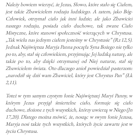
Należy bowiem wierzyć, że Jezus, Słowo, które stało się Ciałem,
jest także Zbawicielem rodzaju ludzkiego. A zatem, jako Bóg-
Człowiek, otrzymał ciało jak inni ludzie; ale jako Zbawiciel
naszego rodzaju, posiada ciało duchowe, tak zwane Ciało
Mistyczne, które stanowi społeczność wierzących w Chrystusa.
„Tak wielu nas jednym ciałem jesteśmy w Chrystusie” (Rz 12,5).
Jednak Najświętsza Maryja Panna poczęła Syna Bożego nie tylko
po to, aby, stał się człowiekiem, przyjmując Jej ludzką naturę, ale
także po to, aby dzięki otrzymanej od Niej naturze, stał się
Zbawicielem świata. Oto dlaczego anioł powiedział pasterzom:
„narodził się dziś wam Zbawiciel, który jest Chrystus Pan” (Łk
2,11).
Toteż w tym samym czystym łonie Najświętszej Maryi Panny, w
którym Jezus przyjął śmiertelne ciało, formuje się ciało
duchowe, złożone z tych wszystkich, którzy uwierzą w Niego (Jn
17,20). Dlatego można mówić, że, nosząc w swym łonie Jezusa,
Maryja nosi także tych wszystkich, których życie zawarte jest w
życiu Chrystusa.