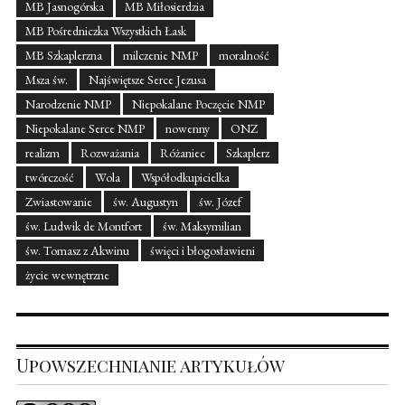
MB Jasnogórska
MB Miłosierdzia
MB Pośredniczka Wszystkich Łask
MB Szkaplerzna
milczenie NMP
moralność
Msza św.
Najświętsze Serce Jezusa
Narodzenie NMP
Niepokalane Poczęcie NMP
Niepokalane Serce NMP
nowenny
ONZ
realizm
Rozważania
Różaniec
Szkaplerz
twórczość
Wola
Współodkupicielka
Zwiastowanie
św. Augustyn
św. Józef
św. Ludwik de Montfort
św. Maksymilian
św. Tomasz z Akwinu
święci i błogosławieni
życie wewnętrzne
Upowszechnianie artykułów