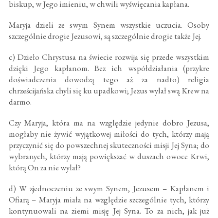
biskup, w Jego imieniu, w chwili wyświęcania kapłana.
Maryja dzieli ze swym Synem wszystkie uczucia. Osoby
szczególnie drogie Jezusowi, są szczególnie drogie także Jej.
c) Dzieło Chrystusa na świecie rozwija się przede wszystkim
dzięki Jego kapłanom. Bez ich współdziałania (przykre
doświadczenia dowodzą tego aż za nadto) religia
chrześcijańska chyli się ku upadkowi; Jezus wylał swą Krew na
darmo.
Czy Maryja, która ma na względzie jedynie dobro Jezusa,
mogłaby nie żywić wyjątkowej miłości do tych, którzy mają
przyczynić się do powszechnej skuteczności misji Jej Syna; do
wybranych, którzy mają powiększać w duszach owoce Krwi,
którą On za nie wylał?
d) W zjednoczeniu ze swym Synem, Jezusem – Kapłanem i
Ofiarą – Maryja miała na względzie szczególnie tych, którzy
kontynuowali na ziemi misję Jej Syna. To za nich, jak już