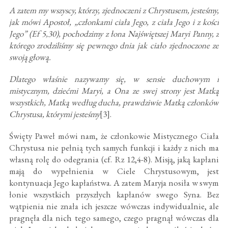
A zatem my wszyscy, którzy, zjednoczeni z Chrystusem, jesteśmy,
jak mówi Apostoł, „członkami ciała Jego, z ciała Jego i z kości
Jego” (Ef 5,30), pochodzimy z łona Najświętszej Maryi Panny, z
którego zrodziliśmy się pewnego dnia jak ciało zjednoczone ze
swoją głową.
Dlatego właśnie nazywamy się, w sensie duchowym i
mistycznym, dziećmi Maryi, a Ona ze swej strony jest Matką
wszystkich, Matką według ducha, prawdziwie Matką członków
Chrystusa, którymi jesteśmy
[3].
Święty Paweł mówi nam, że członkowie Mistycznego Ciała
Chrystusa nie pełnią tych samych funkcji i każdy z nich ma
własną rolę do odegrania (cf. Rz 12,4-8). Misją, jaką kapłani
mają do wypełnienia w Ciele Chrystusowym, jest
kontynuacja Jego kapłaństwa. A zatem Maryja nosiła w swym
łonie wszystkich przyszłych kapłanów swego Syna. Bez
wątpienia nie znała ich jeszcze wówczas indywidualnie, ale
pragnęła dla nich tego samego, czego pragnął wówczas dla