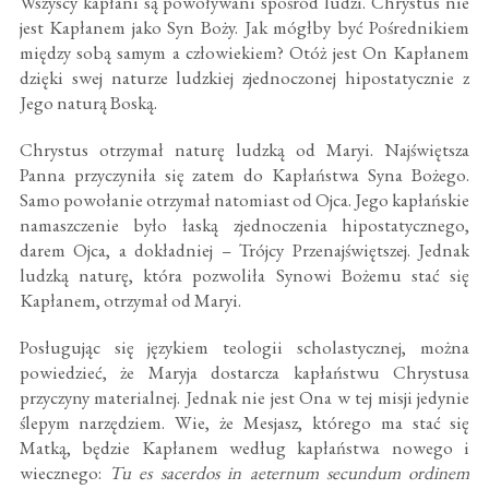
Wszyscy kapłani są powoływani spośród ludzi. Chrystus nie
jest Kapłanem jako Syn Boży. Jak mógłby być Pośrednikiem
między sobą samym a człowiekiem? Otóż jest On Kapłanem
dzięki swej naturze ludzkiej zjednoczonej hipostatycznie z
Jego naturą Boską.
Chrystus otrzymał naturę ludzką od Maryi. Najświętsza
Panna przyczyniła się zatem do Kapłaństwa Syna Bożego.
Samo powołanie otrzymał natomiast od Ojca. Jego kapłańskie
namaszczenie było łaską zjednoczenia hipostatycznego,
darem Ojca, a dokładniej – Trójcy Przenajświętszej. Jednak
ludzką naturę, która pozwoliła Synowi Bożemu stać się
Kapłanem, otrzymał od Maryi.
Posługując się językiem teologii scholastycznej, można
powiedzieć, że Maryja dostarcza kapłaństwu Chrystusa
przyczyny materialnej. Jednak nie jest Ona w tej misji jedynie
ślepym narzędziem. Wie, że Mesjasz, którego ma stać się
Matką, będzie Kapłanem według kapłaństwa nowego i
wiecznego:
Tu es sacerdos in aeternum secundum ordinem