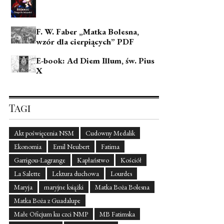
F. W. Faber „Matka Bolesna,
wzór dla cierpiących” PDF
E-book: Ad Diem Illum, św. Pius
X
Tagi
Akt poświęcenia NSM
Cudowny Medalik
Ekonomia
Emil Neubert
Fatima
Garrigou-Lagrange
Kapłaństwo
Kościół
La Salette
Lektura duchowa
Lourdes
Maryja
maryjne książki
Matka Boża Bolesna
Matka Boża z Guadalupe
Małe Oficjum ku czci NMP
MB Fatimska