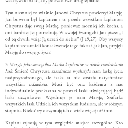
wskazywało na to, aby potrzebował drugiej matki.
Tym niemniej to właśnie Janowi Chrystus powierzył Maryję.
Jan bowiem był kapłanem i to przede wszystkim kapłanom
Chrystus daje swoją Matkę, ponieważ mocniej ich kocha, a
oni bardziej Jej potrzebują. W swojej Ewangelii Jan pisze: „I
od tej chwili wziął Ją uczeń do siebie” (J 19,27). Oby wszyscy
kapłani zrozumieli konsekwencje tego faktu i, jak Jan, przyjęli
Maryję do swojego życia!
3.
Maryja jako szczególna Matka kapłanów w dziele rozdzielania
łask
. Śmierć Chrystusa
zasadniczo
wysłużyła
nam łaskę życia
nadprzyrodzonego, ale łaska ta nie została natychmiast
wszystkim
udzielona
. Musi być ona każdemu z nas
indywidualnie przekazana w postaci łaski uświęcającej bądź
łaski uczynkowej. Wyjednuje je nam Maryja, Szafarka
wszystkich łask. Udziela ich wszystkim ludziom, ale w różnym
stopniu. Niektórzy otrzymują ich o wiele więcej niż inni.
Kapłani zajmują w tym względzie miejsce szczególne. Kto