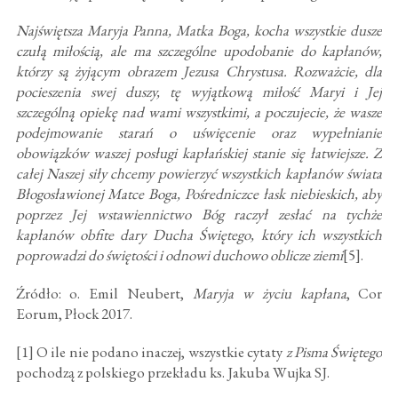
Najświętsza Maryja Panna, Matka Boga, kocha wszystkie dusze
czułą miłością, ale ma szczególne upodobanie do kapłanów,
którzy są żyjącym obrazem Jezusa Chrystusa. Rozważcie, dla
pocieszenia swej duszy, tę wyjątkową miłość Maryi i Jej
szczególną opiekę nad wami wszystkimi, a poczujecie, że wasze
podejmowanie starań o uświęcenie oraz wypełnianie
obowiązków waszej posługi kapłańskiej stanie się łatwiejsze. Z
całej Naszej siły chcemy powierzyć wszystkich kapłanów świata
Błogosławionej Matce Boga, Pośredniczce łask niebieskich, aby
poprzez Jej wstawiennictwo Bóg raczył zesłać na tychże
kapłanów obfite dary Ducha Świętego, który ich wszystkich
poprowadzi do świętości i odnowi duchowo oblicze ziemi
[5].
Źródło: o. Emil Neubert,
Maryja w życiu kapłana
, Cor
Eorum, Płock 2017.
[1] O ile nie podano inaczej, wszystkie cytaty
z Pisma Świętego
pochodzą z polskiego przekładu ks. Jakuba Wujka SJ.