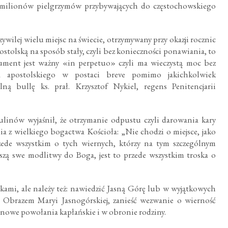
milionów pielgrzymów przybywających do częstochowskiego
ilej wielu miejsc na świecie, otrzymywany przy okazji rocznic
postolską na sposób stały, czyli bez konieczności ponawiania, to
kument jest ważny «in perpetuo» czyli ma wieczystą moc bez
ma apostolskiego w postaci breve pomimo jakichkolwiek
ną bullę ks. prał. Krzysztof Nykiel, regens Penitencjarii
inów wyjaśnił, że otrzymanie odpustu czyli darowania kary
nia z wielkiego bogactwa Kościoła: „Nie chodzi o miejsce, jako
zede wszystkim o tych wiernych, którzy na tym szczególnym
szą swe modlitwy do Boga, jest to przede wszystkim troska o
mi, ale należy też: nawiedzić Jasną Górę lub w wyjątkowych
d Obrazem Maryi Jasnogórskiej, zanieść wezwanie o wierność
o nowe powołania kapłańskie i w obronie rodziny.