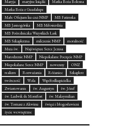
Maryja
maryjne książki
Matka Boża Bolesna
Matka Boża z Guadalupe
Małe Oficjum ku czci NMP
MB Fatimska
MB Jasnogórska
MB Miłosierdzia
MB Pośredniczka Wszystkich Łask
MB Szkaplerzna
milczenie NMP
moralność
Msza św.
Najświętsze Serce Jezusa
Narodzenie NMP
Niepokalane Poczęcie NMP
Niepokalane Serce NMP
nowenny
ONZ
realizm
Rozważania
Różaniec
Szkaplerz
twórczość
Wola
Współodkupicielka
Zwiastowanie
św. Augustyn
św. Józef
św. Ludwik de Montfort
św. Maksymilian
św. Tomasz z Akwinu
święci i błogosławieni
życie wewnętrzne