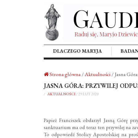
DLACZEGO MARYJA
BADAN
Strona główna
/
Aktualności
/
Jasna Góra
JASNA GÓRA: PRZYWILEJ ODPU
/
AKTUALNOŚCI
/
29 LUT 2020
Papież Franciszek obdarzył Jasną Górę pr
sanktuarium ma od teraz ten przywilej na zaw
To odpowiedź Stolicy Apostolskiej na proś