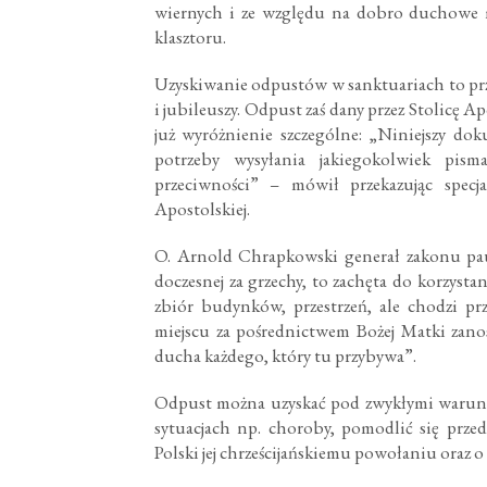
wiernych i ze względu na dobro duchowe 
klasztoru.
Uzyskiwanie odpustów w sanktuariach to przyw
i jubileuszy. Odpust zaś dany przez Stolicę A
już wyróżnienie szczególne: „Niniejszy do
potrzeby wysyłania jakiegokolwiek pis
przeciwności” – mówił przekazując specjal
Apostolskiej.
O. Arnold Chrapkowski generał zakonu paul
doczesnej za grzechy, to zachęta do korzysta
zbiór budynków, przestrzeń, ale chodzi pr
miejscu za pośrednictwem Bożej Matki zano
ducha każdego, który tu przybywa”.
Odpust można uzyskać pod zwykłymi warunka
sytuacjach np. choroby, pomodlić się prze
Polski jej chrześcijańskiemu powołaniu oraz 