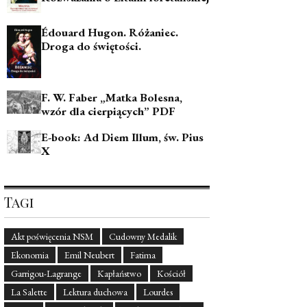
Édouard Hugon. Różaniec.
Droga do świętości.
F. W. Faber „Matka Bolesna,
wzór dla cierpiących” PDF
E-book: Ad Diem Illum, św. Pius
X
Tagi
Akt poświęcenia NSM
Cudowny Medalik
Ekonomia
Emil Neubert
Fatima
Garrigou-Lagrange
Kapłaństwo
Kościół
La Salette
Lektura duchowa
Lourdes