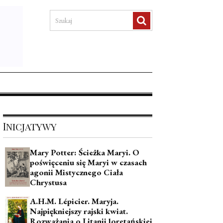
Inicjatywy
Mary Potter: Ścieżka Maryi. O
poświęceniu się Maryi w czasach
agonii Mistycznego Ciała
Chrystusa
A.H.M. Lépicier. Maryja.
Najpiękniejszy rajski kwiat.
Rozważania o Litanii loretańskiej