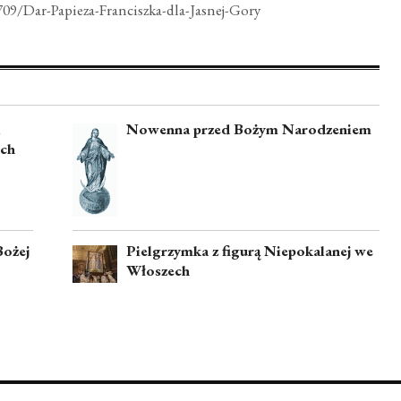
709/Dar-Papieza-Franciszka-dla-Jasnej-Gory
i
Nowenna przed Bożym Narodzeniem
ych
Bożej
Pielgrzymka z figurą Niepokalanej we
Włoszech