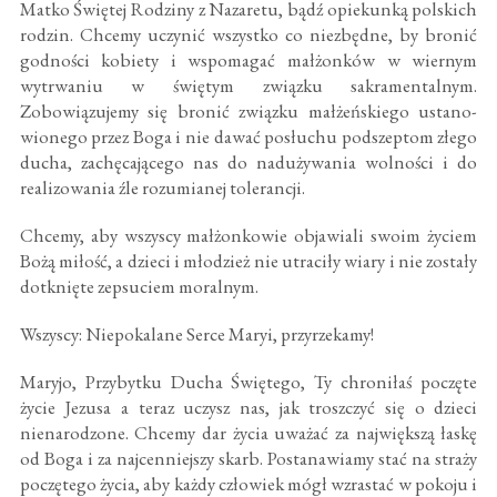
Matko Świętej Rodziny z Nazaretu, bądź opiekunką pol­skich
rodzin. Chcemy uczynić wszystko co niezbędne, by bronić
godności kobiety i wspomagać małżonków w wier­nym
wytrwaniu w świętym związku sakramentalnym.
Zobowiązujemy się bronić związku małżeńskiego ustano­
wionego przez Boga i nie dawać posłuchu podszeptom złe­go
ducha, zachęcającego nas do nadużywania wolności i do
realizowania źle rozumianej tolerancji.
Chcemy, aby wszyscy małżonkowie objawiali swoim życiem
Bożą miłość, a dzieci i młodzież nie utraciły wiary i nie zo­stały
dotknięte zepsuciem moralnym.
Wszyscy: Niepokalane Serce Maryi, przyrzekamy!
Maryjo, Przybytku Ducha Świętego, Ty chroniłaś poczę­te
życie Jezusa a teraz uczysz nas, jak troszczyć się o dzieci
nienarodzone. Chcemy dar życia uważać za największą ła­skę
od Boga i za najcenniejszy skarb. Postanawiamy stać na straży
poczętego życia, aby każdy człowiek mógł wzrastać w pokoju i