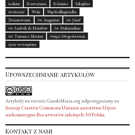
realizm
Rozważania
Różaniec
Szkaplerz
twórczość
Wola
Współodkupicielka
Zwiastowanie
św. Augustyn
św. Józef
św. Ludwik de Montfort
św. Maksymilian
św. Tomasz z Akwinu
święci i błogosławieni
życie wewnętrzne
Upowszechnianie artykułów
Artykuły na stronie GaudeMaria.org udpostępniamy na
licencji Creative Commons Uznanie autorstwa-Użycie
niekomercyjne-Bez utworów zależnych 3.0 Polska
.
Kontakt z nami