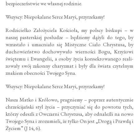
bezpieczeństwie we własnej rodzinie.
Wszyscy: Niepokalane Serce Maryi, przyrzekamy!
Rodzicielko Założyciela Kościoła, my polscy biskupi – w
naszej pasterskiej posłudze – będziemy dążyli do tego, by
wzrastało i umacniało się Mistyczne Ciało Chrystusa, by
duchowieństwo dochowywało wierności Bogu, Krzyżowi
świętemu i Ewangelii, a osoby życia konsekrowanego reali­
zowały swój zakonny charyzmat i były dla świata czytelnym
znakiem obecności Twojego Syna.
Wszyscy: Niepokalane Serce Maryi, przyrzekamy!
Nasza Matko i Królowo, pragniemy – poprzez autentycz­nie
chrześcijański styl życia – przyczyniać się do powrotu tych,
którzy odeszli z Owczarni Chrystusa, aby odnaleźli na nowo
Twojego Syna i zrozumieli, że tylko On jest „Drogą i Prawdą i
Życiem” (J 14, 6).