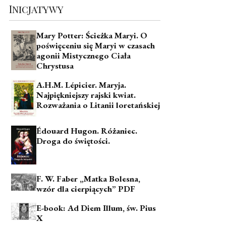
Inicjatywy
Mary Potter: Ścieżka Maryi. O
poświęceniu się Maryi w czasach
agonii Mistycznego Ciała
Chrystusa
A.H.M. Lépicier. Maryja.
Najpiękniejszy rajski kwiat.
Rozważania o Litanii loretańskiej
Édouard Hugon. Różaniec.
Droga do świętości.
F. W. Faber „Matka Bolesna,
wzór dla cierpiących” PDF
E-book: Ad Diem Illum, św. Pius
X