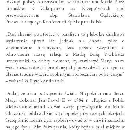
biskupi polscy 6 czerwca br. w sanktuarium Matki Bożej
Fatimskiej w Zakopanem na Krzeptówkach pod
przewodnictwem abp. Stanisława Gądeckiego,
Przewodniczącego Konferencji Episkopatu Polski.
„Dziś chcemy powtórzyć w parafiach to głębokie duchowe
wydarzenie sprzed lat. Jednak nie chodzi tylko o
wspomnienie historyczne, lecz przede wszystkim o
odnowienia naszej relacji z Matką Bożą. Najbliższe
uroczystości to dobry moment, by zawierzyć Maryi nasze
życie, nasze radości i problemy; aby powiedzieć Jej o tym co
dla nas trudne w życiu osobistym, społecznym i politycznym”
– wskazał ks. Rytel-Andrianik.
Dodał, że aktu poświęcenia świata Niepokalanemu Sercu
Maryi dokonał Jan Paweł II w 1984 r. „Papież z Polski
wielokrotnie manifestował swoje przywiązanie do Matki
Chrystusa, oddawał się w Jej opiekę przy różnych okazjach.
Szczególnie można było zaobserwować to w chwili zamachu
na jego życie. Akt Poświęcenia, który będzie miał miejsce w