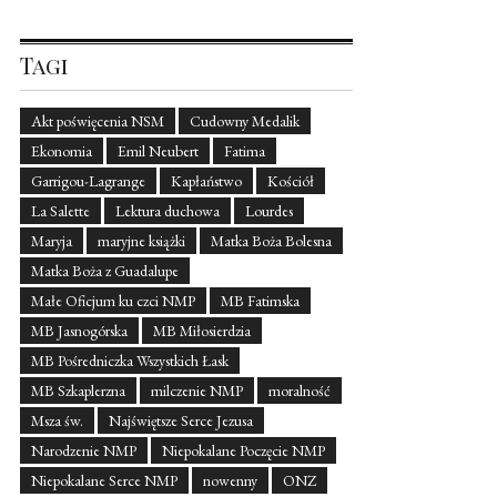
Tagi
Akt poświęcenia NSM
Cudowny Medalik
Ekonomia
Emil Neubert
Fatima
Garrigou-Lagrange
Kapłaństwo
Kościół
La Salette
Lektura duchowa
Lourdes
Maryja
maryjne książki
Matka Boża Bolesna
Matka Boża z Guadalupe
Małe Oficjum ku czci NMP
MB Fatimska
MB Jasnogórska
MB Miłosierdzia
MB Pośredniczka Wszystkich Łask
MB Szkaplerzna
milczenie NMP
moralność
Msza św.
Najświętsze Serce Jezusa
Narodzenie NMP
Niepokalane Poczęcie NMP
Niepokalane Serce NMP
nowenny
ONZ