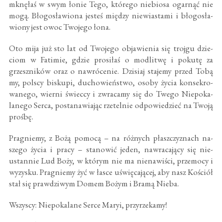
mknęłaś w swym łonie Tego, którego niebiosa ogarnąć nie
mogą. Błogosławiona jesteś między niewiastami i błogosła­
wiony jest owoc Twojego łona.
Oto mija już sto lat od Twojego objawienia się trojgu dzie­
ciom w Fatimie, gdzie prosiłaś o modlitwę i pokutę za
grzeszników oraz o nawrócenie. Dzisiaj stajemy przed Tobą
my, polscy biskupi, duchowieństwo, osoby życia konsekro­
wanego, wierni świeccy i zwracamy się do Twego Niepoka­
lanego Serca, postanawiając rzetelnie odpowiedzieć na Two­ją
prośbę.
Pragniemy, z Bożą pomocą – na różnych płaszczyznach na­
szego życia i pracy – stanowić jeden, nawracający się nie­
ustannie Lud Boży, w którym nie ma nienawiści, przemocy i
wyzysku. Pragniemy żyć w łasce uświęcającej, aby nasz Ko­ściół
stał się prawdziwym Domem Bożym i Bramą Nieba.
Wszyscy: Niepokalane Serce Maryi, przyrzekamy!