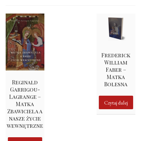
Frederick
William
Faber –
Matka
Reginald
Bolesna
Garrigou-
Lagrange –
Czytaj dalej
Matka
Zbawiciela a
nasze życie
wewnętrzne