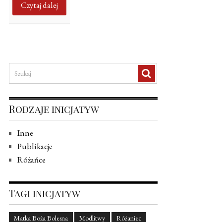
Czytaj dalej
Rodzaje inicjatyw
Inne
Publikacje
Różańce
Tagi inicjatyw
Matka Boża Bolesna
Modlitwy
Różaniec