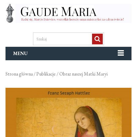
MENU
Strona główna
/
Publikacje
/ Obraz naszej Matki Maryi