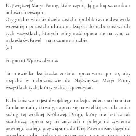
Najświętszej Maryi Panny, które czynią Ją godną szacunku i
miłości chrześcijan.
Oryginalne włoskie dzieło zostało opublikowane dwa wieki
wcześniej i pozostało ulubioną książką do nabożeństwa dla
tych wszystkich, których religijność opiera się na tym, co
nakreśla św. Paweł – na rozumnej służbie.
(…)
Fragment Wprowadzenia:
Ta niewielka książeczka została opracowana po to, aby
rozpalić w nabożeństwie do Najświętszej Maryi Panny
wszystkich tych, którzy zechcą ją przeczytać.
Nabożeństwo to jest dwojakiego rodzaju. Jeden ma charakter
fundamentalny i trwały, i opiera się na wielkiej czci dla cnót i
zasług tej wielkiej Królowej. Drugi, który nie jest aż tak
zasadniczy, opiera się na zmysłach i polega na żywieniu
pewnego czułego przywiązania do Niej. Powinniśmy dążyć do
pozyskania obu rodzajów; pierwszego, poprzez rozważanie