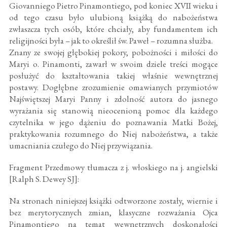
Giovanniego Pietro Pinamontiego, pod koniec XVII wieku i
od tego czasu było ulubioną książką do nabożeństwa
zwłaszcza tych osób, które chciały, aby fundamentem ich
religijności była – jak to określił św. Paweł – rozumna służba.
Znany ze swojej głębokiej pokory, pobożności i miłości do
Maryi o. Pinamonti, zawarł w swoim dziele treści mogące
posłużyć do kształtowania takiej właśnie wewnętrznej
postawy. Dogłębne zrozumienie omawianych przymiotów
Najświętszej Maryi Panny i zdolność autora do jasnego
wyrażania się stanowią nieocenioną pomoc dla każdego
czytelnika w jego dążeniu do poznawania Matki Bożej,
praktykowania rozumnego do Niej nabożeństwa, a także
umacniania czułego do Niej przywiązania.
Fragment Przedmowy tłumacza z j. włoskiego na j. angielski
[Ralph S. Dewey SJ]:
Na stronach niniejszej książki odtworzone zostały, wiernie i
bez merytorycznych zmian, klasyczne rozważania Ojca
Pinamontiego na temat wewnętrznych doskonałości