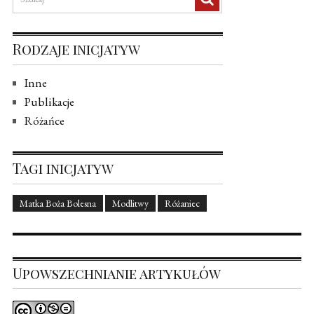
Rodzaje inicjatyw
Inne
Publikacje
Różańce
Tagi inicjatyw
Matka Boża Bolesna
Modlitwy
Różaniec
Upowszechnianie artykułów