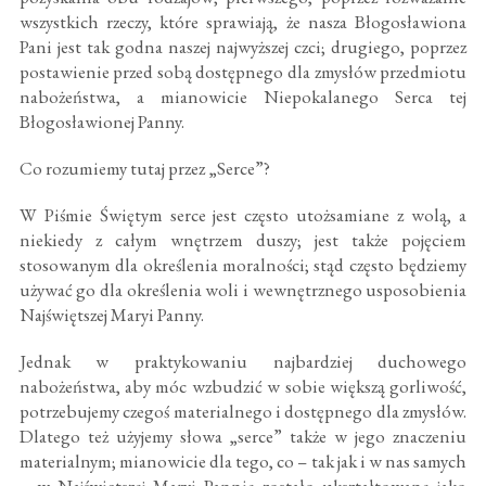
wszystkich rzeczy, które sprawiają, że nasza Błogosławiona
Pani jest tak godna naszej najwyższej czci; drugiego, poprzez
postawienie przed sobą dostępnego dla zmysłów przedmiotu
nabożeństwa, a mianowicie Niepokalanego Serca tej
Błogosławionej Panny.
Co rozumiemy tutaj przez „Serce”?
W Piśmie Świętym serce jest często utożsamiane z wolą, a
niekiedy z całym wnętrzem duszy; jest także pojęciem
stosowanym dla określenia moralności; stąd często będziemy
używać go dla określenia woli i wewnętrznego usposobienia
Najświętszej Maryi Panny.
Jednak w praktykowaniu najbardziej duchowego
nabożeństwa, aby móc wzbudzić w sobie większą gorliwość,
potrzebujemy czegoś materialnego i dostępnego dla zmysłów.
Dlatego też użyjemy słowa „serce” także w jego znaczeniu
materialnym; mianowicie dla tego, co – tak jak i w nas samych
– w Najświętszej Maryi Pannie zostało ukształtowane jako