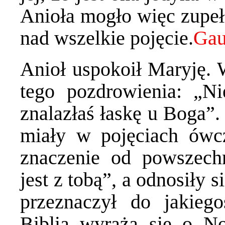
Anioła mogło więc zupeł
nad wszelkie pojęcie.
Anioł uspokoił Maryję. W
tego pozdrowienia: „N
znalazłaś łaskę u Boga”.
miały w pojęciach ówc
znaczenie od powszech
jest z tobą”, a odnosiły s
przeznaczył do jakiego
Biblia wyraża się o N