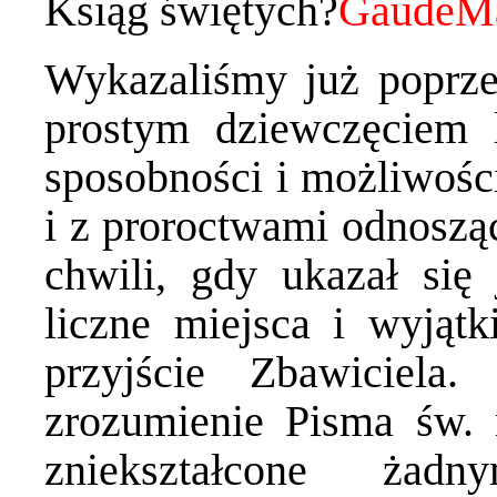
Ksiąg świętych?
Wykazaliśmy już poprze
prostym dziewczęciem 
sposobności i możliwośc
i z proroctwami odnoszą
chwili, gdy ukazał się 
liczne miejsca i wyjąt
przyjście Zbawiciela
zrozumienie Pisma św. 
zniekształcone żad