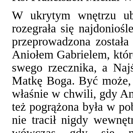
W ukrytym wnętrzu u
rozegrała się najdoniośl
przeprowadzona został
Aniołem Gabrielem, któr
swego rzecznika, a Naj
Matkę Boga. Być może,
właśnie w chwili, gdy An
też pogrążona była w po
nie tracił nigdy wewnęt
wówczas gdy się ni