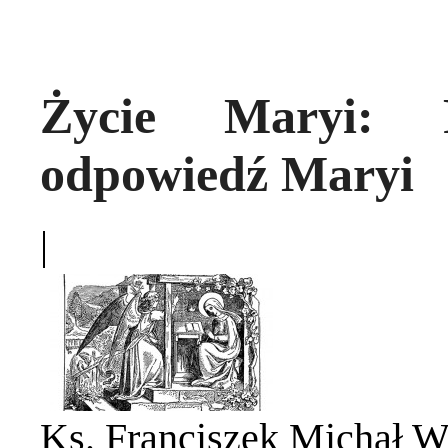
Życie Maryi: P
odpowiedź Maryi
|
Ks. Franciszek Michał W