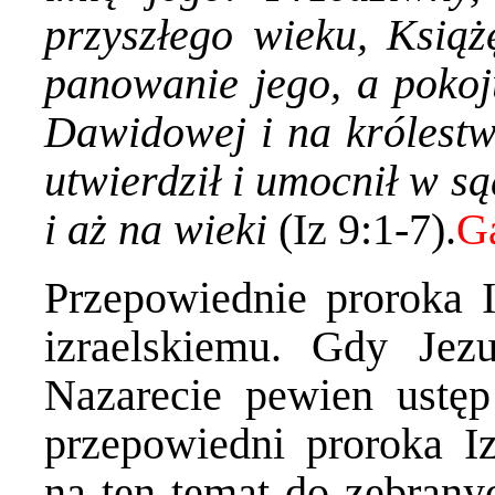
przyszłego wieku, Ksią
panowanie jego, a pokoju
Dawidowej i na królestwi
utwierdził i umocnił w s
i aż na wieki
(Iz 9:1-7).
Przepowiednie proroka I
izraelskiemu. Gdy Je
Nazarecie pewien ustęp
przepowiedni proroka Iz
na ten temat do zebrany