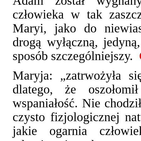
Adam został wygnany
człowieka w tak zaszc
Maryi, jako do niewia
drogą wyłączną, jedyną
sposób szczególniejszy.
Maryja: „zatrwożyła s
dlatego, że oszołom
wspaniałość. Nie chodz
czysto fizjologicznej na
jakie ogarnia człowi