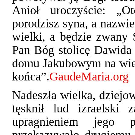
Anioł uroczyście: „
porodzisz syna, a nazwie
wielki, a będzie zwany
Pan Bóg stolicę Dawida 
domu Jakubowym na wieki
końca”.
Nadeszła wielka, dziejo
tęsknił lud izraelski
upragnieniem jego p
przekazywało drugiemu 