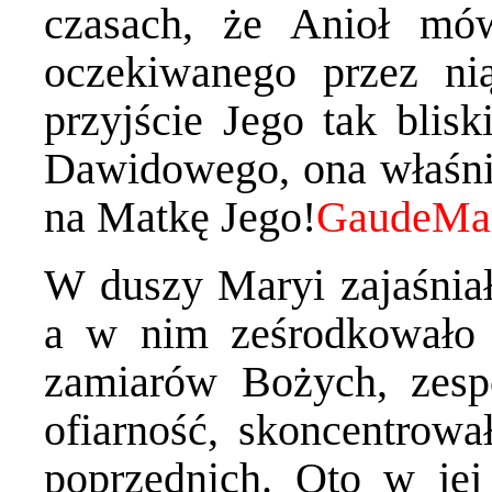
czasach, że Anioł mów
oczekiwanego przez ni
przyjście Jego tak blis
Dawidowego, ona właśni
na Matkę Jego!
W duszy Maryi zajaśnia
a w nim ześrodkowało s
zamiarów Bożych, zespo
ofiarność, skoncentrował
poprzednich. Oto w jej