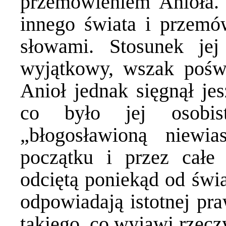
przemówieniem Anioła. 
innego świata i przemów
słowami. Stosunek je
wyjątkowy, wszak pośw
Anioł jednak sięgnął jes
co było jej osobis
„błogosławioną niewi
początku i przez całe 
odciętą poniekąd od świa
odpowiadają istotnej pr
takiego, co wyjawi rzecz