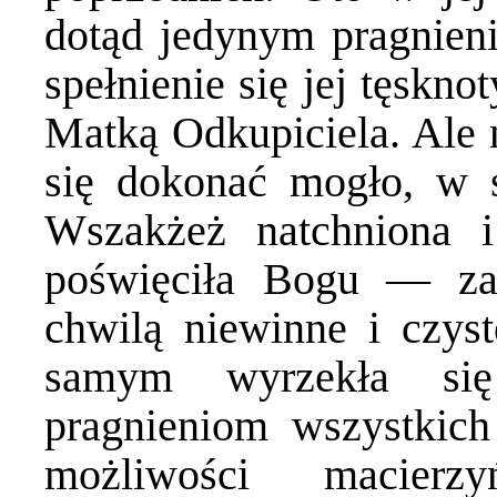
dotąd jedynym pragnienie
spełnienie się jej tęskno
Matką Odkupiciela. Ale n
się dokonać mogło, w 
Wszakżeż natchniona
poświęciła Bogu — z
chwilą niewinne i czys
samym wyrzekła si
pragnieniom wszystki
możliwości macierzy