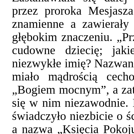
przez proroka Mesjasz
znamienne a zawierały 
głębokim znaczeniu. „P
cudowne dziecię; jak
niezwykłe imię? Nazwan
miało mądrością cech
„Bogiem mocnym”, a zat
się w nim niezawodnie. 
świadczyło niezbicie o ś
a nazwa „Księcia Pokoju