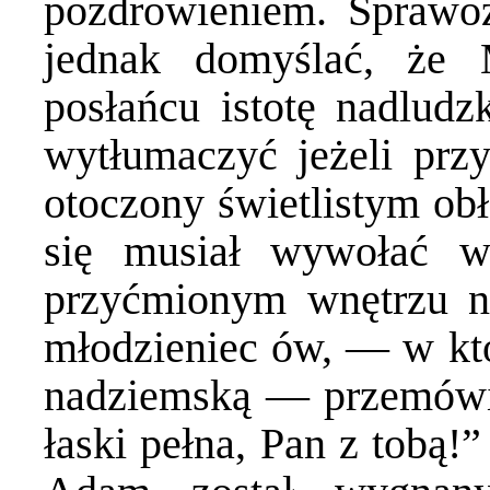
pozdrowieniem. Sprawoz
jednak domyślać, że
posłańcu istotę nadludzk
wytłumaczyć jeżeli przy
otoczony świetlistym ob
się musiał wywołać wr
przyćmionym wnętrzu n
młodzieniec ów, — w któ
nadziemską — przemówił
łaski pełna, Pan z tobą!