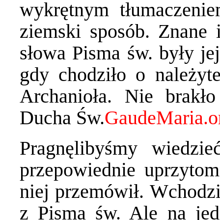
wykrętnym tłumaczenie
ziemski sposób. Znane i
słowa Pisma św. były je
gdy chodziło o należyt
Archanioła. Nie brakło
Ducha Św.
Pragnęlibyśmy wiedzie
przepowiednie uprzytom
niej przemówił. Wchodzi
z Pisma św. Ale na jed