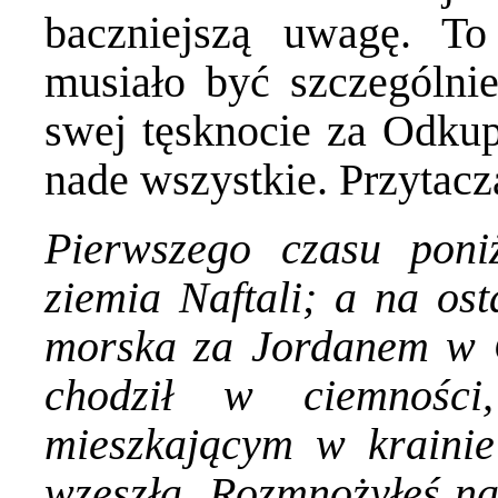
baczniejszą uwagę. T
musiało być szczególni
swej tęsknocie za Odkup
nade wszystkie. Przytacza
Pierwszego czasu poni
ziemia Naftali; a na ost
morska za Jordanem w Ga
chodził w ciemności,
mieszkającym w krainie 
wzeszła. Rozmnożyłeś nar