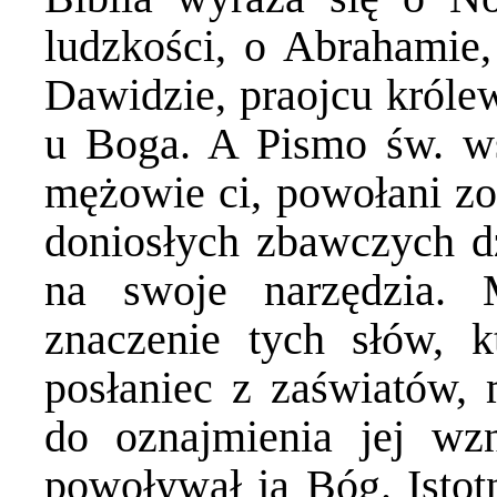
ludzkości, o Abrahamie, 
Dawidzie, praojcu królew
u Boga. A Pismo św. ws
mężowie ci, powołani zos
doniosłych zbawczych dz
na swoje narzędzia. 
znaczenie tych słów, k
posłaniec z zaświatów,
do oznajmienia jej wzn
powoływał ją Bóg. Istot