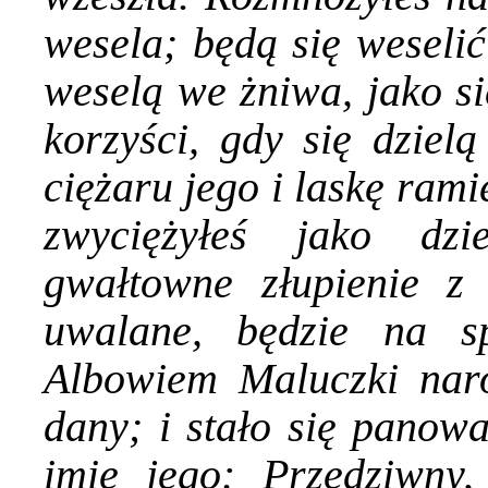
wesela; będą się weselić
weselą we żniwa, jako si
korzyści, gdy się dzie
ciężaru jego i laskę rami
zwyciężyłeś jako dz
gwałtowne złupienie z
uwalane, będzie na s
Albowiem Maluczki naro
dany; i stało się panow
imię jego: Przedziwny