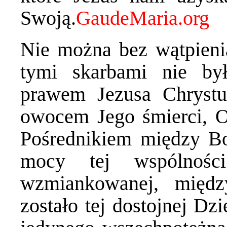
Swoją.
Nie można bez wątpieni
tymi skarbami nie b
prawem Jezusa Chryst
owocem Jego śmierci, O
Pośrednikiem między B
mocy tej wspólności
wzmiankowanej, międ
zostało tej dostojnej Dz