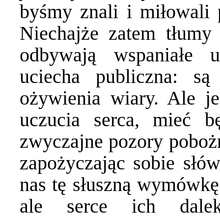
byśmy znali i miłowali 
Niechajże zatem tłumy z
odbywają wspaniałe ur
uciecha publiczna: s
ożywienia wiary. Ale je
uczucia serca, mieć b
zwyczajne pozory pobożn
zapożyczając sobie słów
nas tę słuszną wymówkę:
ale serce ich dal