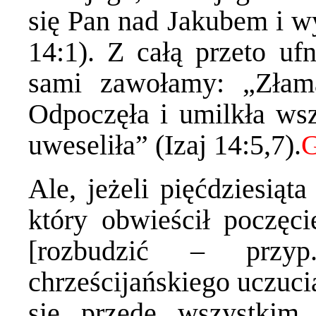
się Pan nad Jakubem i wy
14:1). Z całą przeto u
sami zawołamy: „Złam
Odpoczęła i umilkła wsz
uweseliła” (Izaj 14:5,7).
Ale, jeżeli pięćdziesiąt
który obwieścił poczęc
[rozbudzić – przy
chrześcijańskiego uczuci
się przede wszystkim