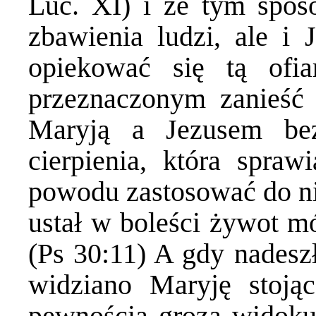
Luc. XI) i że tym spos
zbawienia ludzi, ale i 
opiekować się tą ofi
przeznaczonym zanieść 
Maryją a Jezusem bez
cierpienia, która spra
powodu zastosować do n
ustał w boleści żywot m
(Ps 30:11) A gdy nadeszł
widziano Maryję stojąc
pewnością grozą widoku,