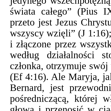
jedynego wszechpotężną
świata całego” (Pius IX
przeto jest Jezus Chrys
wszyscy wzięli” (J 1:16);
i złączone przez wszystk
według działalności s
członka, otrzymuje swój 
(Ef 4:16). Ale Maryja, j
Bernard, jest przewodni
pośredniczącą, której w
głową i przenosić w cia