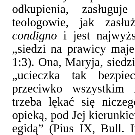
odkupienia, zasługuj
teologowie, jak zasł
condigno
i jest najwyżs
„siedzi na prawicy maje
1:3). Ona, Maryja, siedz
„ucieczka tak bezpi
przeciwko wszystkim 
trzeba lękać się nicze
opieką, pod Jej kierunki
egidą” (Pius IX, Bull. I