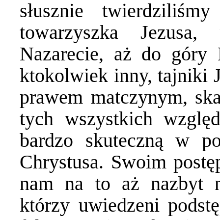
słusznie twierdziliś
towarzyszka Jezusa
Nazarecie, aż do góry K
ktokolwiek inny, tajniki J
prawem matczynym, skar
tych wszystkich wzgl
bardzo skuteczną w po
Chrystusa. Swoim postęp
nam na to aż nazbyt n
którzy uwiedzeni podstę