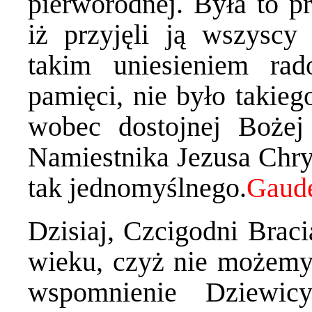
pierworodnej. Była to p
iż przyjęli ją wszyscy
takim uniesieniem rad
pamięci, nie było takieg
wobec dostojnej Bożej
Namiestnika Jezusa Chrys
tak jednomyślnego.
Dzisiaj, Czcigodni Braci
wieku, czyż nie możemy
wspomnienie Dziewic