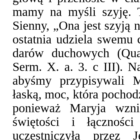
mamy na myśli szyję. 
Sienny, „Ona jest szyją 
ostatnia udziela swemu 
darów duchowych (Quad
Serm. X. a. 3. c III). N
abyśmy przypisywali 
łaską, moc, która pocho
ponieważ Maryja wzni
świętości i łącznoś
uczestniczyła przez 