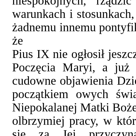
niespokojnych, rządzi
warunkach i stosunkach, 
żadnemu innemu pontyfik
że
Pius IX nie ogłosił jesz
Poczęcia Maryi, a już
cudowne objawienia Dzie
początkiem owych świą
Niepokalanej Matki Bożej
olbrzymiej pracy, w któ
się za Jej przyczyną