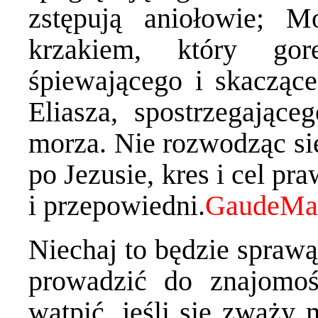
zstępują aniołowie; 
krzakiem, który gor
śpiewającego i skaczące
Eliasza, spostrzegające
morza. Nie rozwodząc si
po Jezusie, kres i cel p
i przepowiedni.
Niechaj to będzie sprawą
prowadzić do znajomo
wątpić, jeśli się zważy