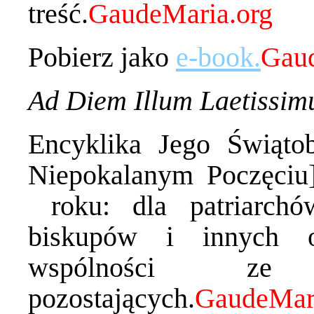
treść.
Pobierz jako
e-book.
Ad Diem Illum Laetissi
Encyklika Jego Świąto
Niepokalanym Poczęciu]
roku: dla patriarchó
biskupów i innych o
wspólności ze 
pozostających.