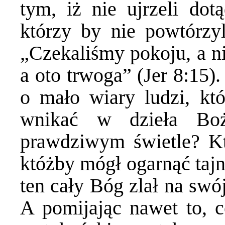
tym, iż nie ujrzeli dot
którzy by nie powtórzy
„Czekaliśmy pokoju, a ni
a oto trwoga” (Jer 8:15)
o mało wiary ludzi, kt
wnikać w dzieła Bo
prawdziwym świetle? Któ
któżby mógł ogarnąć tajn
ten cały Bóg zlał na swó
A pomijając nawet to, 