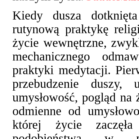
Kiedy dusza dotknięta
rutynową praktykę reli
życie wewnętrzne, zwykl
mechanicznego odmaw
praktyki medytacji. Pie
przebudzenie duszy, 
umysłowość, pogląd na ż
odmienne od umysłowoś
której życie zaczęł
podobieństwa w pos