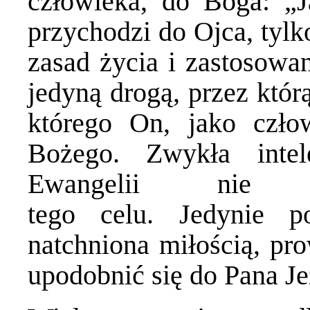
człowieka, do Boga: „J
przychodzi do Ojca, tylk
zasad życia i zastosowa
jedyną drogą, przez któr
którego On, jako czło
Bożego. Zwykła intele
Ewangelii nie
tego celu. Jedynie p
natchniona miłością, pro
upodobnić się do Pana Je