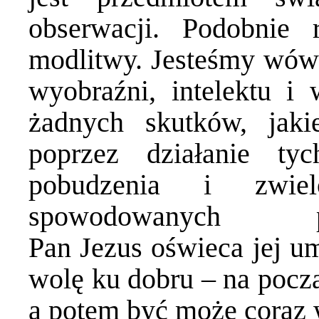
obserwacji. Podobnie
modlitwy. Jesteśmy wów
wyobraźni, intelektu i
żadnych skutków, jak
poprzez działanie t
pobudzenia i zwiel
spowodowanych
Pan Jezus oświeca jej um
wolę ku dobru – na począ
a potem być może coraz 