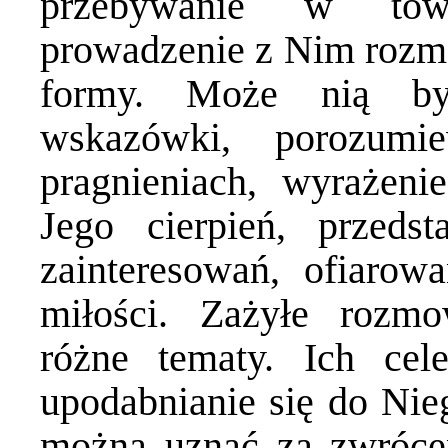
przebywanie w towa
prowadzenie z Nim rozmo
formy. Może nią by
wskazówki, porozumi
pragnieniach, wyrażeni
Jego cierpień, przeds
zainteresowań, ofiarow
miłości. Zażyłe roz
różne tematy. Ich ce
upodabnianie się do Ni
można uznać za zwróce