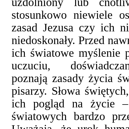
uzdolniony lub cnotl
stosunkowo niewiele os
zasad Jezusa czy ich n
niedoskonały. Przed nawr
ich światowe myślenie 
uczuciu, doświadc
poznają zasady życia ś
pisarzy. Słowa świętych,
ich pogląd na życie –
światowych bardzo prze
Uważają, że urok human