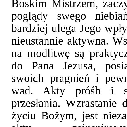
Boskim Mistrzem, zaczy
poglądy swego niebia
bardziej ulega Jego wpł
nieustannie aktywna. Wsz
na modlitwę są praktyc
do Pana Jezusa, posia
swoich pragnień i pew
wad. Akty próśb i sk
przesłania. Wzrastanie 
życiu Bożym, jest niez