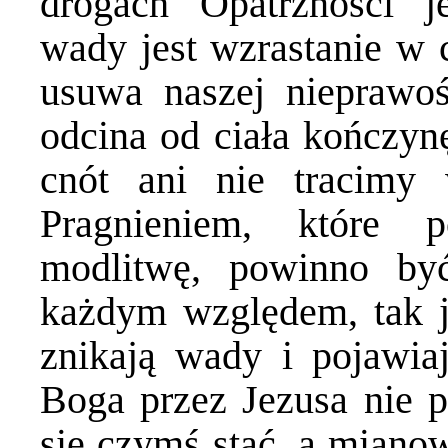
drogach Opatrzności 
wady jest wzrastanie w c
usuwa naszej nieprawoś
odcina od ciała kończy
cnót ani nie tracimy 
Pragnieniem, które 
modlitwę, powinno być
każdym względem, tak j
znikają wady i pojawia
Boga przez Jezusa nie p
się czymś stać, a mianow