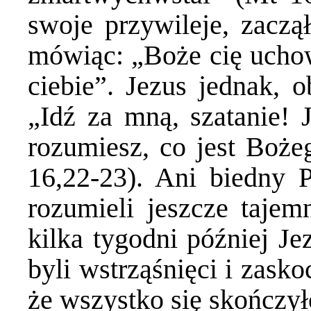
swoje przywileje, zaczą
mówiąc: „Boże cię uchowa
ciebie”. Jezus jednak, o
„Idź za mną, szatanie! 
rozumiesz, co jest Bożeg
16,22-23). Ani biedny P
rozumieli jeszcze tajem
kilka tygodni później J
byli wstrząśnięci i zasko
że wszystko się skończył