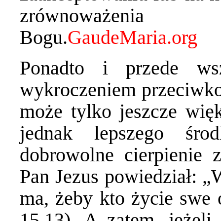
zrównoważenia 
Bogu.
Ponadto i przede ws
wykroczeniem przeciwko
może tylko jeszcze wię
jednak lepszego śro
dobrowolne cierpienie 
Pan Jezus powiedział: „W
ma, żeby kto życie swe o
15,13). A zatem, jeżeli