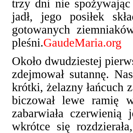
trzy dni nie spożywają
jadł, jego posiłek skł
gotowanych ziemniaków
pleśni.
Około dwudziestej pierws
zdejmował sutannę. Nast
krótki, żelazny łańcuch
biczował lewe ramię w
zabarwiała czerwienią j
wkrótce się rozdzierał