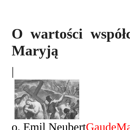
O wartości współc
Maryją
|
o. Emil Neubert