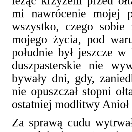
leżąc krzyżem przed ołt
mi nawrócenie mojej pa
wszystko, czego sobie
mojego życia, pod war
południe był jeszcze w k
duszpasterskie nie wy
bywały dni, gdy, zanied
nie opuszczał stopni ołt
ostatniej modlitwy Anioł
Za sprawą cudu wytrwał