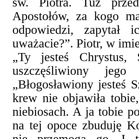
św. Piotra. Tuż prz
Apostołów, za kogo ma
odpowiedzi, zapytał
uważacie?”. Piotr, w imi
„Ty jesteś Chrystus,
uszczęśliwiony jego
„Błogosławiony jesteś S
krew nie objawiła tobie,
niebiosach. A ja tobie p
na tej opoce zbuduję Ko
nie przemogą go. I t