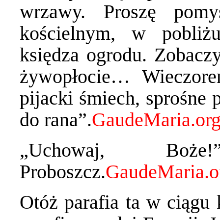
wrzawy. Proszę pomy
kościelnym, w pobliż
księdza ogrodu. Zobaczy
żywopłocie… Wieczorem
pijacki śmiech, sprośne p
do rana”.
„Uchowaj, Boże
Proboszcz.
Otóż parafia ta w ciągu k