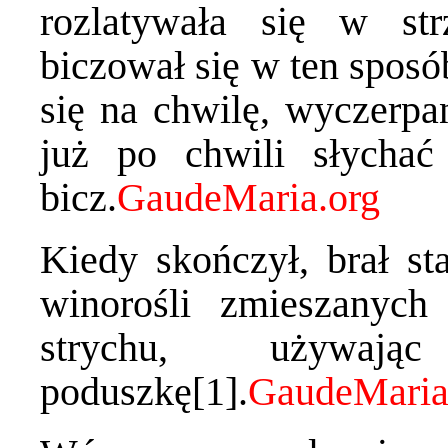
rozlatywała się w st
biczował się w ten spos
się na chwilę, wyczerpa
już po chwili słycha
bicz.
Kiedy skończył, brał st
winorośli zmieszanyc
strychu, używa
poduszkę[1].