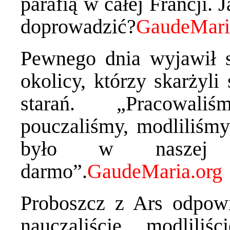
parafią w całej Francji.
doprowadzić?
Pewnego dnia wyjawił s
okolicy, którzy skarżyli
starań. „Pracowaliś
pouczaliśmy, modliliśmy
było w naszej 
darmo”.
Proboszcz z Ars odpowie
nauczaliście, modliliś