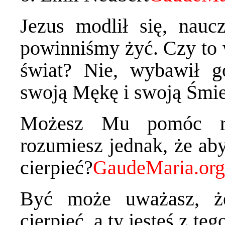
Jezus modlił się, nauc
powinniśmy żyć. Czy to w
świat? Nie, wybawił g
swoją Mękę i swoją Śmie
Możesz Mu pomóc ra
rozumiesz jednak, że aby
cierpieć?
Być może uważasz, ż
cierpieć, a ty jesteś z te