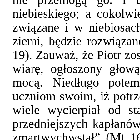
niebieskiego; a cokolwi
związane i w niebiosac
ziemi, będzie rozwiązan
19). Zauważ, że Piotr zo
wiarę, ogłoszony głow
mocą. Niedługo pote
uczniom swoim, iż potrze
wiele wycierpiał od s
przedniejszych kapłanów,
zmartwychwstał” (Mt 16